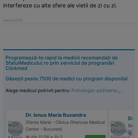
interfereze cu alte sfere ale vietii de zi cu zi.
Programează-te rapid la medicii recomandați de
SfatulMedicului.ro prin serviciul de programări
Clickmed
Găsești peste 7500 de medici cu program disponibil
Alege medicul potrivit pentru:
Psihologie-psihiatrie
,
.
Dr. Ionus Maria Ruxandra
Dr.
Sfanta Maria - Clinica Ghencea Medical
Bio 
Center - Bucuresti
📅 di
📅 din 11.08 • 👍 2