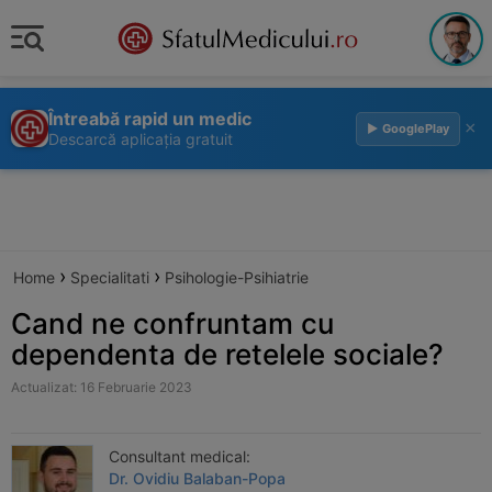
Întreabă rapid un medic
×
▶ GooglePlay
Descarcă aplicația gratuit
›
›
Home
Specialitati
Psihologie-Psihiatrie
Cand ne confruntam cu
dependenta de retelele sociale?
Actualizat: 16 Februarie 2023
Consultant medical:
Dr. Ovidiu Balaban-Popa