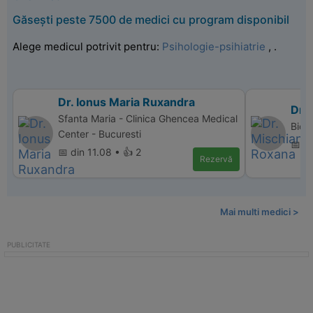
Găsești peste 7500 de medici cu program disponibil
Alege medicul potrivit pentru:
Psihologie-psihiatrie
,
.
Dr. Ionus Maria Ruxandra
Dr.
Sfanta Maria - Clinica Ghencea Medical
Bio 
Center - Bucuresti
📅 di
📅 din 11.08 • 👍 2
Rezervă
Mai multi medici >