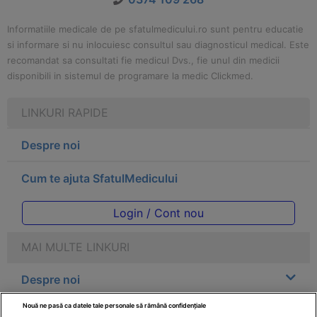
Informatiile medicale de pe sfatulmedicului.ro sunt pentru educatie
si informare si nu inlocuiesc consultul sau diagnosticul medical. Este
recomandat sa consultati fie medicul Dvs., fie unul din medicii
disponibili in sistemul de programare la medic Clickmed.
LINKURI RAPIDE
Despre noi
Cum te ajuta SfatulMedicului
Login / Cont nou
MAI MULTE LINKURI
Despre noi
Nouă ne pasă ca datele tale personale să rămână confidențiale
Legal