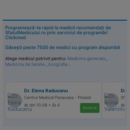
Programează-te rapid la medicii recomandați de
SfatulMedicului.ro prin serviciul de programări
Clickmed
Găsești peste 7500 de medici cu program disponibil
Alege medicul potrivit pentru:
Medicina generala
,
Medicina de familie
,
Ecografie
.
Dr. Elena Raducanu
Dr. 
Centrul Medical Panaceea - Ploiesti
Sfant
📅 din 10.08 • 👍 4
📅 di
Rezervă