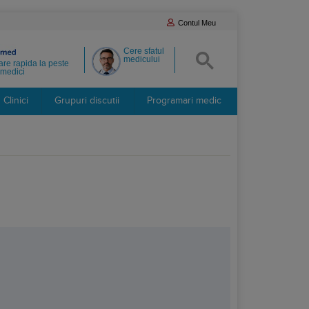
Contul Meu
Cere sfatul
medicului
re rapida la peste
medici
Clinici
Grupuri discutii
Programari medic