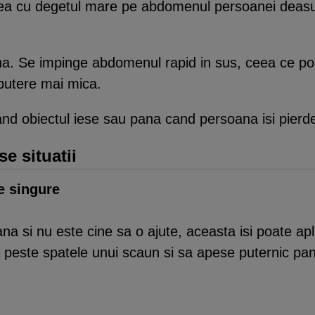
ea cu degetul mare pe abdomenul persoanei deasup
. Se impinge abdomenul rapid in sus, ceea ce poa
 putere mai mica.
d obiectul iese sau pana cand persoana isi pierde
e situatii
e singure
a si nu este cine sa o ajute, aceasta isi poate apli
peste spatele unui scaun si sa apese puternic pana