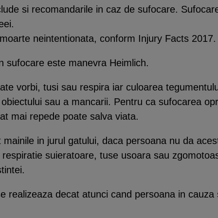
clude si recomandarile in caz de sufocare. Sufoca
eei.
moarte neintentionata, conform Injury Facts 2017.
in sufocare este manevra Heimlich.
e vorbi, tusi sau respira iar culoarea tegumentulu
 obiectului sau a mancarii. Pentru ca sufocarea opr
cat mai repede poate salva viata.
t mainile in jurul gatului, daca persoana nu da ac
au respiratie suieratoare, tuse usoara sau zgomotoas
tintei.
 realizeaza decat atunci cand persoana in cauza 