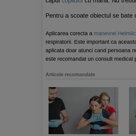
capul
copilului
cu mana. Nu trebui
Pentru a scoate obiectul se bate c
Aplicarea corecta a
manevrei Heimli
respiratorii. Este important ca aceasta
aplicata doar atunci cand persoana nu
este recomandat un consult medical pen
Articole recomandate