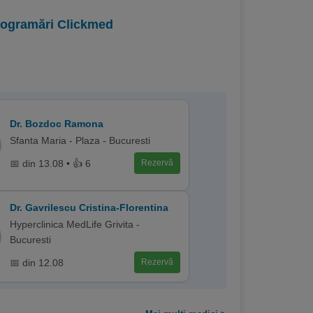
programări Clickmed
Dr. Bozdoc Ramona
Sfanta Maria - Plaza - Bucuresti
📅 din 13.08 • 👍 6
Rezervă
Dr. Gavrilescu Cristina-Florentina
Hyperclinica MedLife Grivita -
Bucuresti
📅 din 12.08
Rezervă