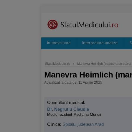
Autoevaluare
Interpretare analize
S
SfatulMedicului.ro
›
Manevra Heimlich (manevra de salvare
Manevra Heimlich (man
Actualizat la data de: 11 Aprilie 2025
Consultant medical:
Dr. Negrutiu Claudia
Medic rezident Medicina Muncii
Clinica:
Spitalul judetean Arad