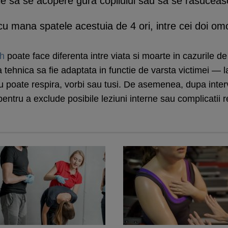
e sa se acopere gura copilului sau sa se rasuceasc
u mana spatele acestuia de 4 ori, intre cei doi omo
ch
poate face diferenta intre viata si moarte in cazurile de
 tehnica sa fie adaptata in functie de varsta victimei — la
 poate respira, vorbi sau tusi. De asemenea, dupa interve
tru a exclude posibile leziuni interne sau complicatii res