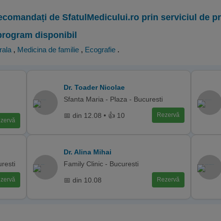
ecomandați de SfatulMedicului.ro prin serviciul de 
program disponibil
rala
,
Medicina de familie
,
Ecografie
.
Dr. Toader Nicolae
Sfanta Maria - Plaza - Bucuresti
📅 din 12.08 • 👍 10
Rezervă
zervă
Dr. Alina Mihai
uresti
Family Clinic - Bucuresti
📅 din 10.08
zervă
Rezervă