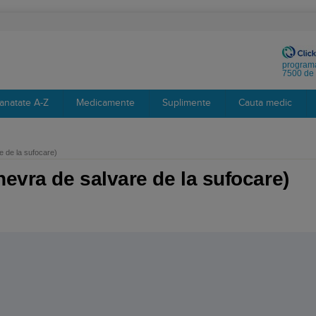
programa
7500 de 
anatate A-Z
Medicamente
Suplimente
Cauta medic
 de la sufocare)
evra de salvare de la sufocare)