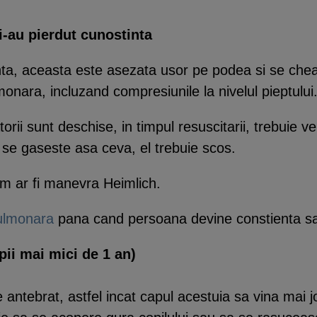
i-au pierdut cunostinta
nta, aceasta este asezata usor pe podea si se ch
onara, incluzand compresiunile la nivelul pieptului
orii sunt deschise, in timpul resuscitarii, trebuie ve
se gaseste asa ceva, el trebuie scos.
m ar fi manevra Heimlich.
pulmonara
pana cand persoana devine constienta s
ii mai mici de 1 an)
 antebrat, astfel incat capul acestuia sa vina mai j