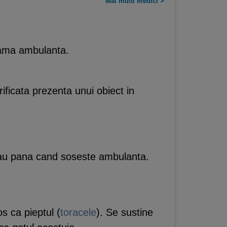
Mai multi medici >
eama ambulanta.
.
rificata prezenta unui obiect in
au pana cand soseste ambulanta.
os ca pieptul (
toracele
). Se sustine