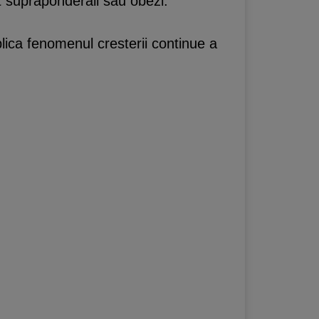
nt supraponderali sau obezi.
plica fenomenul cresterii continue a