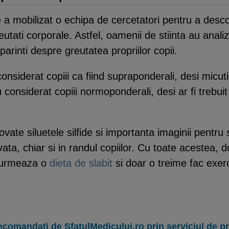
 mobilizat o echipa de cercetatori pentru a descop
utati corporale. Astfel, oamenii de stiinta au anal
arinti despre greutatea propriilor copii.
 considerat copiii ca fiind supraponderali, desi mic
 considerat copiii normoponderali, desi ar fi trebuit 
ovate siluetele silfide si importanta imaginii pentr
ta, chiar si in randul copiilor. Cu toate acestea, d
i urmeaza o
dieta de slabit
si doar o treime fac exerci
ecomandați de SfatulMedicului.ro prin serviciul de 