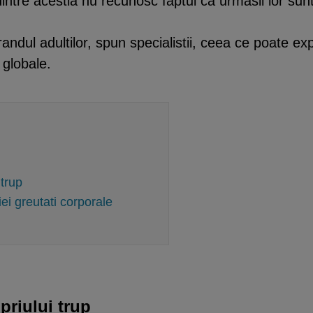
 dintre acestia nu recunosc faptul ca urmasii lor su
andul adultilor, spun specialistii, ceea ce poate ex
 globale.
 trup
iei greutati corporale
priului trup