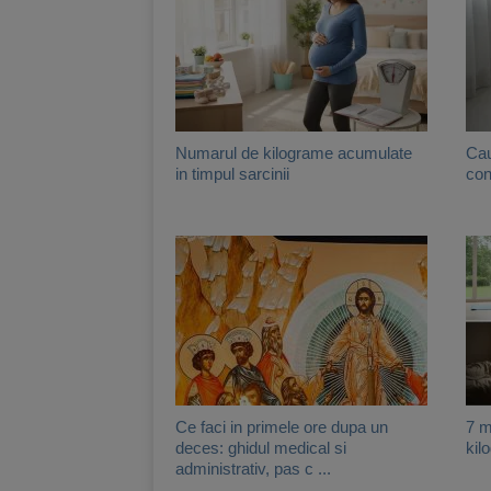
Numarul de kilograme acumulate
Cau
in timpul sarcinii
con
Ce faci in primele ore dupa un
7 m
deces: ghidul medical si
kil
administrativ, pas c ...