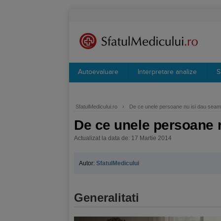
Autoevaluare
Interpretare analize
S
SfatulMedicului.ro
›
De ce unele persoane nu isi dau seama
De ce unele persoane n
Actualizat la data de: 17 Martie 2014
Autor:
SfatulMedicului
Generalitati