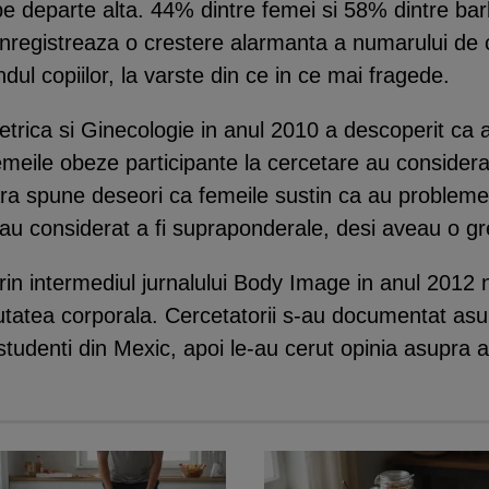
pe departe alta. 44% dintre femei si 58% dintre barb
nregistreaza o crestere alarmanta a numarului de caz
ndul copiilor, la varste din ce in ce mai fragede.
stetrica si Ginecologie in anul 2010 a descoperit c
meile obeze participante la cercetare au considera
ara spune deseori ca femeile sustin ca au probleme
-au considerat a fi supraponderale, desi aveau o g
prin intermediul jurnalului Body Image in anul 2012 n
utatea corporala. Cercetatorii s-au documentat asupra
udenti din Mexic, apoi le-au cerut opinia asupra a