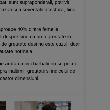
ati sunt supraponderali, potrivit
uri si a severitatii acestora, fiind
a aproape 40% dintre femeile
t despre sine ca au o greutate in
 de greutate desi nu este cazul, doar
reutate normala.
e arata ca nici barbatii nu se pricep
 inaltimii, greutatii si indicelui de
cestor dimensiuni.