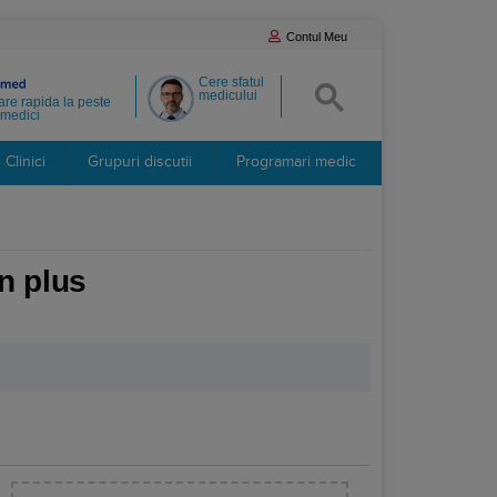
Contul Meu
Cere sfatul
medicului
re rapida la peste
medici
Clinici
Grupuri discutii
Programari medic
n plus