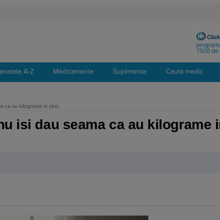
programa
7500 de 
anatate A-Z
Medicamente
Suplimente
Cauta medic
 ca au kilograme in plus
u isi dau seama ca au kilograme i