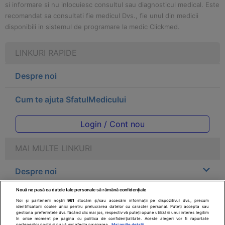
si informare si nu inlocuiesc consultul sau diagnosticul medical. Este
recomandat sa consultati fie medicul Dvs., fie unul din medicii
disponibili in sistemul de programare la medic Clickmed.
LINKURI RAPIDE
Despre noi
Cum te ajuta SfatulMedicului
Login / Cont nou
MAI MULTE LINKURI
Despre noi
Nouă ne pasă ca datele tale personale să rămână confidențiale
Legal
Noi și partenerii noștri
961
stocăm și/sau accesăm informații pe dispozitivul dvs., precum
identificatorii cookie unici pentru prelucrarea datelor cu caracter personal. Puteți accepta sau
gestiona preferințele dvs. făcând clic mai jos, respectiv vă puteți opune utilizării unui interes legitim
Drepturile consumatorului
în orice moment pe pagina cu politica de confidențialitate. Aceste alegeri vor fi raportate
partenerilor noștri și nu vă vor afecta navigarea.
Mai multe detalii