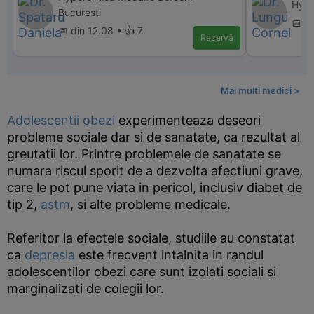
Hype
Bucuresti
📅 di
📅 din 12.08 • 👍 7
Rezervă
Mai multi medici >
Adolescentii obezi
experimenteaza deseori
probleme sociale dar si de sanatate, ca rezultat al
greutatii lor. Printre problemele de sanatate se
numara riscul sporit de a dezvolta afectiuni grave,
care le pot pune viata in pericol, inclusiv diabet de
tip 2,
astm
, si alte probleme medicale.
Referitor la efectele sociale, studiile au constatat
ca
depresia
este frecvent intalnita in randul
adolescentilor obezi care sunt izolati sociali si
marginalizati de colegii lor.