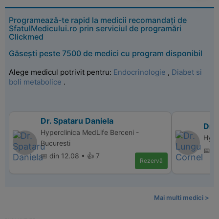
Programează-te rapid la medicii recomandați de
SfatulMedicului.ro prin serviciul de programări
Clickmed
Găsești peste 7500 de medici cu program disponibil
Alege medicul potrivit pentru:
Endocrinologie
,
Diabet si
boli metabolice
.
Dr. Spataru Daniela
Dr.
Hyperclinica MedLife Berceni -
Hype
Bucuresti
📅 di
📅 din 12.08 • 👍 7
Rezervă
Mai multi medici >