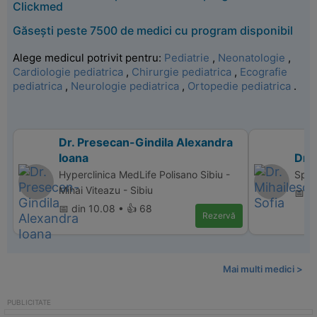
Clickmed
Găsești peste 7500 de medici cu program disponibil
Alege medicul potrivit pentru:
Pediatrie
,
Neonatologie
,
Cardiologie pediatrica
,
Chirurgie pediatrica
,
Ecografie
pediatrica
,
Neurologie pediatrica
,
Ortopedie pediatrica
.
Dr. Presecan-Gindila Alexandra
Ioana
Dr. 
Hyperclinica MedLife Polisano Sibiu -
Spita
Mihai Viteazu - Sibiu
📅 d
📅 din 10.08 • 👍 68
Rezervă
Mai multi medici >