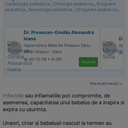
Cardiologie pediatrica
,
Chirurgie pediatrica
,
Ecografie
pediatrica
,
Neurologie pediatrica
,
Ortopedie pediatrica
.
Dr. Presecan-Gindila Alexandra
Ioana
Dr. 
Hyperclinica MedLife Polisano Sibiu -
Spita
Mihai Viteazu - Sibiu
📅 d
📅 din 10.08 • 👍 68
Rezervă
Mai multi medici >
Infectiile
sau inflamatiile pot compromite, de
asemenea, capacitatea unui bebelus de a inspira si
expira cu usurinta.
Uneori, chiar si bebelusii nascuti la termen au