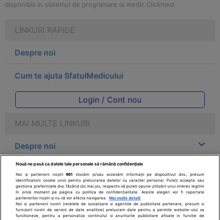
disponibili in sistemul de programare la medic Clickmed.
LINKURI RAPIDE
Despre noi
Cum te ajuta SfatulMedicului
Login / Cont nou
MAI MULTE LINKURI
Despre noi
Nouă ne pasă ca datele tale personale să rămână confidențiale
Legal
Noi și partenerii noștri
961
stocăm și/sau accesăm informații pe dispozitivul dvs., precum
identificatorii cookie unici pentru prelucrarea datelor cu caracter personal. Puteți accepta sau
gestiona preferințele dvs. făcând clic mai jos, respectiv vă puteți opune utilizării unui interes legitim
Drepturile consumatorului
în orice moment pe pagina cu politica de confidențialitate. Aceste alegeri vor fi raportate
partenerilor noștri și nu vă vor afecta navigarea.
Mai multe detalii
Noi si partenerii nostri (retelele de socializare si agentiile de publicitate partenere, precum si
furnizorii nostri de servicii de date analitice) prelucram date pentru a permite website-ului sa
Parteneri
functioneze, pentru a personaliza continutul si anunturile publicitare afisate in functie de