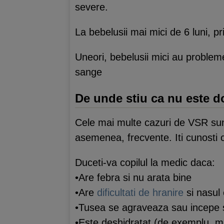
severe.
La bebelusii mai mici de 6 luni, p
Uneori, bebelusii mici au probleme
sange
De unde stiu ca nu este d
Cele mai multe cazuri de VSR sunt u
asemenea, frecvente. Iti cunosti c
Duceti-va copilul la medic daca:
•Are febra si nu arata bine
•Are
dificultati de hranire
si nasul
•Tusea se agraveaza sau incepe
•Este deshidratat (de exemplu, 