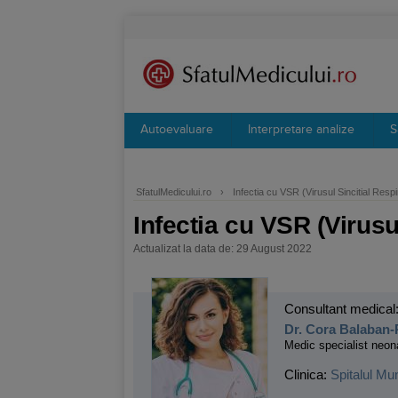
Autoevaluare
Interpretare analize
S
SfatulMedicului.ro
›
Infectia cu VSR (Virusul Sincitial Respi
Infectia cu VSR (Virusu
Actualizat la data de: 29 August 2022
Consultant medical
Dr. Cora Balaban
Medic specialist neon
Clinica:
Spitalul Mu