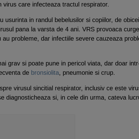
 virus care infecteaza tractul respirator.
usurinta in randul bebelusilor si copiilor, de obicei 
virusul pana la varsta de 4 ani. VRS provoaca curge
nu au probleme, dar infectiile severe cauzeaza probl
ai grav si poate pune in pericol viata, dar doar intr
recventa de
bronsiolita
, pneumonie si crup.
espre virusul sincitial respirator, inclusiv ce este 
 se diagnosticheaza si, in cele din urma, cateva luc