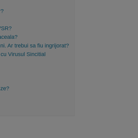
r?
 VSR?
aceala?
. Ar trebui sa fiu ingrijorat?
u Virusul Sincitial
eze?