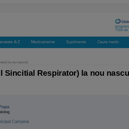
programa
7500 de 
anatate A-Z
Medicamente
Suplimente
Cauta medic
rator) la nou nascuti
l Sincitial Respirator) la nou nascu
:
-Popa
atolog
nicipal Campina