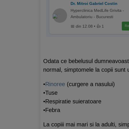
Dr. Mitroi Gabriel Costin
Hyperclinica MedLife Grivita -
Ambulatoriu - Bucuresti
📅 din 12.08 • 👍 1
Re
Odata ce bebelusul dumneavoastra
normal, simptomele la copii sunt u
•
Rinoree
(curgere a nasului)
•Tuse
•Respiratie suieratoare
•Febra
La copiii mai mari si la adulti, s