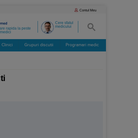
Contul Meu
Cere sfatul
medicului
re rapida la peste
medici
Clinici
Grupuri discutii
Programari medic
ti