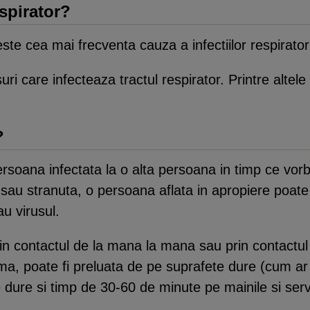
espirator?
ste cea mai frecventa cauza a infectiilor respiratorii
ri care infecteaza tractul respirator. Printre altele 
?
ersoana infectata la o alta persoana in timp ce vor
u stranuta, o persoana aflata in apropiere poate c
au virusul.
 contactul de la mana la mana sau prin contactul 
a, poate fi preluata de pe suprafete dure (cum ar fi
 dure si timp de 30-60 de minute pe mainile si serv