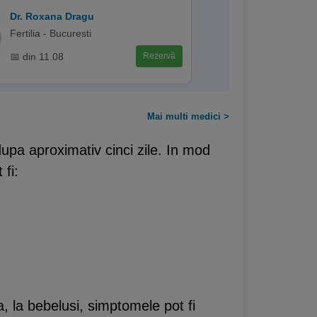
Dr. Roxana Dragu
Fertilia - Bucuresti
📅 din 11.08
Rezervă
Mai multi medici >
pa aproximativ cinci zile. In mod
fi:
a, la bebelusi, simptomele pot fi