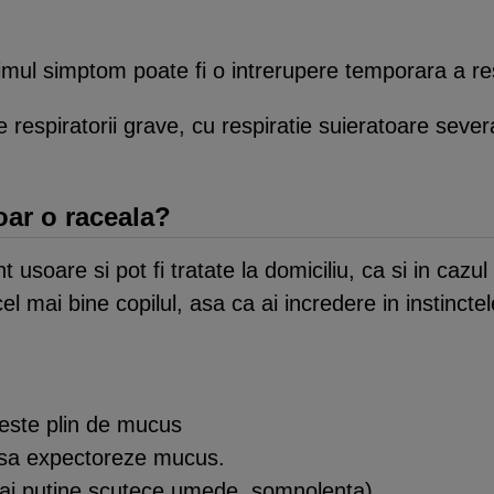
rimul simptom poate fi o intrerupere temporara a res
 respiratorii grave, cu respiratie suieratoare sever
oar o raceala?
soare si pot fi tratate la domiciliu, ca si in cazul
el mai bine copilul, asa ca ai incredere in instinct
 este plin de mucus
 sa expectoreze mucus.
mai putine scutece umede, somnolenta)