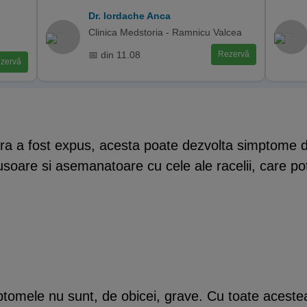
Dr. Iordache Anca
Clinica Medstoria - Ramnicu Valcea
📅 din 11.08
Rezervă
zervă
 a fost expus, acesta poate dezvolta simptome du
soare si asemanatoare cu cele ale racelii, care pot 
imptomele nu sunt, de obicei, grave. Cu toate aceste