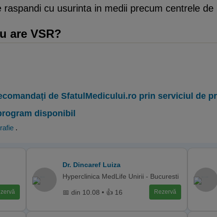
aspandi cu usurinta in medii precum centrele de ing
eu are VSR?
ecomandați de SfatulMedicului.ro prin serviciul de 
program disponibil
rafie
.
Dr. Dincaref Luiza
Hyperclinica MedLife Unirii - Bucuresti
📅 din 10.08 • 👍 16
zervă
Rezervă