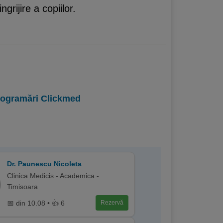
rijire a copiilor.
programări Clickmed
Dr. Paunescu Nicoleta
Clinica Medicis - Academica -
Timisoara
📅 din 10.08 • 👍 6
Rezervă