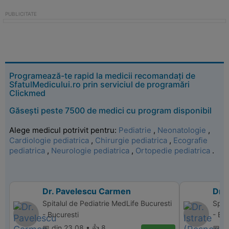
Programează-te rapid la medicii recomandați de
SfatulMedicului.ro prin serviciul de programări
Clickmed
Găsești peste 7500 de medici cu program disponibil
Alege medicul potrivit pentru:
Pediatrie
,
Neonatologie
,
Cardiologie pediatrica
,
Chirurgie pediatrica
,
Ecografie
pediatrica
,
Neurologie pediatrica
,
Ortopedie pediatrica
.
Dr. Pavelescu Carmen
Dr. 
Spitalul de Pediatrie MedLife Bucuresti
Spit
- Bucuresti
- Bu
📅 din 23.08 • 👍 8
📅 d