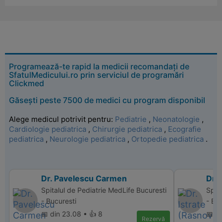
Programează-te rapid la medicii recomandați de
SfatulMedicului.ro prin serviciul de programări
Clickmed
Găsești peste 7500 de medici cu program disponibil
Alege medicul potrivit pentru:
Pediatrie
,
Neonatologie
,
Cardiologie pediatrica
,
Chirurgie pediatrica
,
Ecografie
pediatrica
,
Neurologie pediatrica
,
Ortopedie pediatrica
.
Dr. Pavelescu Carmen
Dr. 
Spitalul de Pediatrie MedLife Bucuresti
Spit
- Bucuresti
- Bu
📅 din 23.08 • 👍 8
📅 d
Rezervă