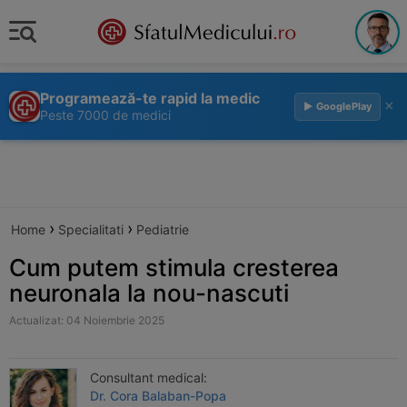
Programează-te rapid la medic
×
▶ GooglePlay
Peste 7000 de medici
›
›
Home
Specialitati
Pediatrie
Cum putem stimula cresterea
neuronala la nou-nascuti
Actualizat: 04 Noiembrie 2025
Consultant medical:
Dr. Cora Balaban-Popa