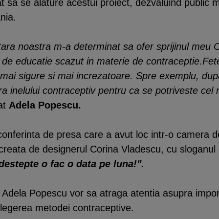
sa se alature acestui proiect, dezvaluind public 
nia.
tara noastra m-a determinat sa ofer sprijinul meu Ce
l de educatie scazut in materie de contraceptie.Fe
a fi mai sigure si mai increzatoare. Spre exemplu, 
 inelului contraceptiv pentru ca se potriveste cel m
rat
Adela Popescu.
conferinta de presa care a avut loc intr-o camera d
 creata de designerul Corina Vladescu, cu sloganul 
destepte o fac o data pe luna!".
ta Adela Popescu vor sa atraga atentia asupra impo
alegerea metodei contraceptive.