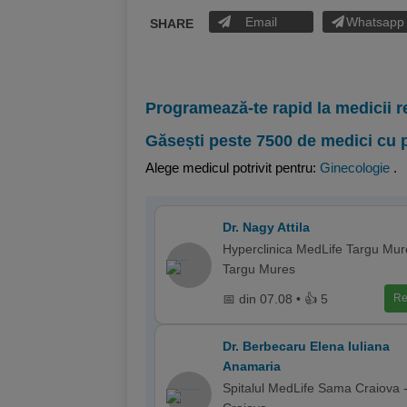
Email
Whatsapp
SHARE
Programează-te rapid la medicii r
Găsești peste 7500 de medici cu 
Alege medicul potrivit pentru:
Ginecologie
.
Dr. Nagy Attila
Hyperclinica MedLife Targu Mur
Targu Mures
📅 din 07.08 • 👍 5
Re
Dr. Berbecaru Elena Iuliana
Anamaria
Spitalul MedLife Sama Craiova 