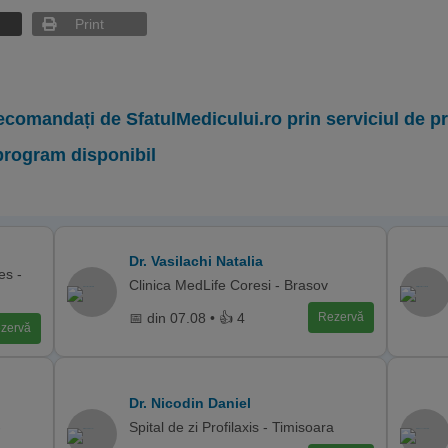
Print
ecomandați de SfatulMedicului.ro prin serviciul de 
program disponibil
Dr. Vasilachi Natalia
es -
Clinica MedLife Coresi - Brasov
📅 din 07.08 • 👍 4
Rezervă
zervă
Dr. Nicodin Daniel
-
Spital de zi Profilaxis - Timisoara