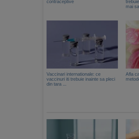
contraceptive
trebui
mai sa
Vaccinari internationale: ce
Afla c
vaccinuri iti trebuie inainte sa pleci
metode
din tara ...