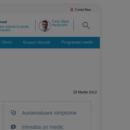
Contul Meu
Cere sfatul
medicului
re rapida la peste
medici
Clinici
Grupuri discutii
Programari medic
28 Martie 2012
Autoevaluare simptome
Intreaba un medic