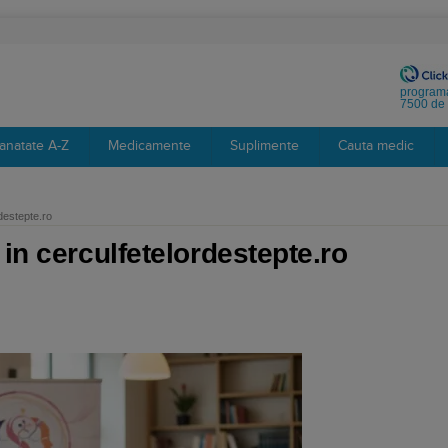
programa
7500 de 
anatate A-Z
Medicamente
Suplimente
Cauta medic
destepte.ro
in cerculfetelordestepte.ro