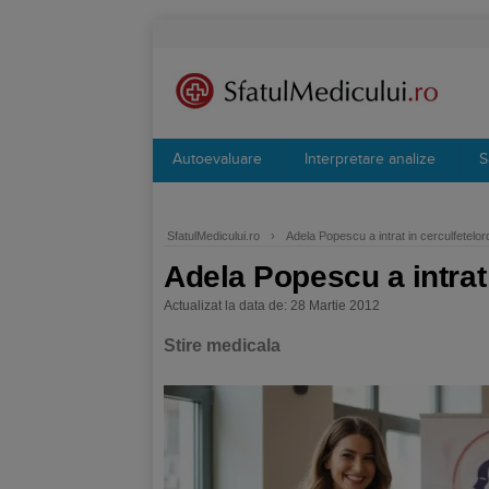
Autoevaluare
Interpretare analize
S
SfatulMedicului.ro
›
Adela Popescu a intrat in cerculfetelor
Adela Popescu a intrat 
Actualizat la data de: 28 Martie 2012
Stire medicala