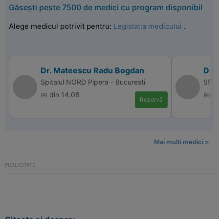
Găsești peste 7500 de medici cu program disponibil
Alege medicul potrivit pentru:
Legislatia medicului
.
Dr. Mateescu Radu Bogdan
Dr. 
Spitalul NORD Pipera - Bucuresti
Sfan
📅 din 14.08
📅 d
Rezervă
Mai multi medici >