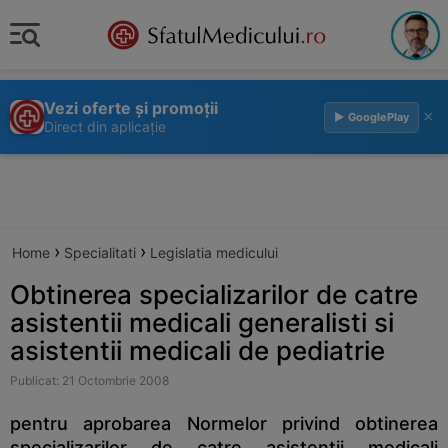
Vezi oferte și promoții
×
▶ GooglePlay
Direct din aplicație
›
›
Home
Specialitati
Legislatia medicului
Obtinerea specializarilor de catre
asistentii medicali generalisti si
asistentii medicali de pediatrie
Publicat: 21 Octombrie 2008
pentru aprobarea Normelor privind obtinerea
specializarilor de catre asistentii medicali