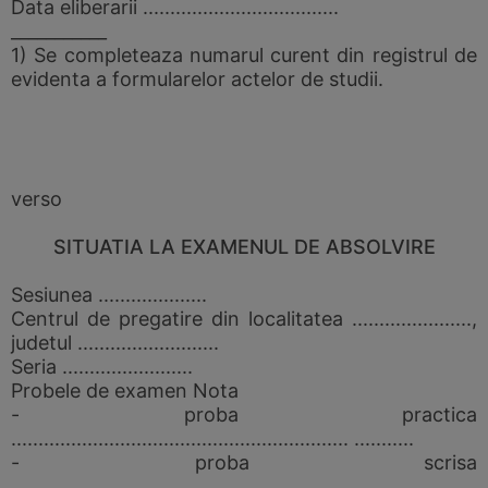
Data eliberarii ....................................
___________
1) Se completeaza numarul curent din registrul de
evidenta a formularelor actelor de studii.
verso
SITUATIA LA EXAMENUL DE ABSOLVIRE
Sesiunea ....................
Centrul de pregatire din localitatea ......................,
judetul ..........................
Seria ........................
Probele de examen Nota
- proba practica
.............................................................. ...........
- proba scrisa
................................................................ ...........