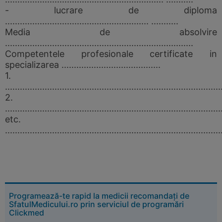
- lucrare de diploma
.......................................................... ...........
Media de absolvire
............................................................................
Competentele profesionale certificate in
specializarea ........................................
1.
.......................................................................................
2.
.......................................................................................
etc.
.......................................................................................
Programează-te rapid la medicii recomandați de
SfatulMedicului.ro prin serviciul de programări
Clickmed