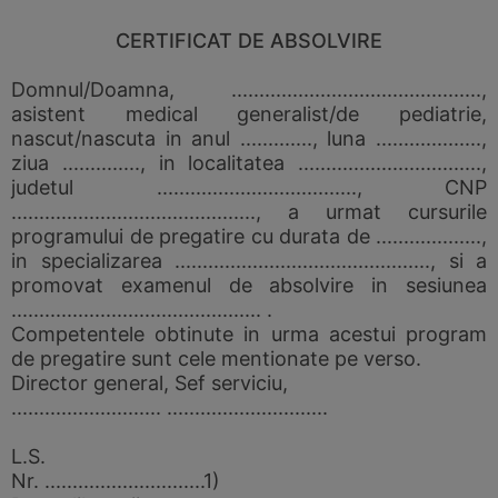
CERTIFICAT DE ABSOLVIRE
Domnul/Doamna, .............................................,
asistent medical generalist/de pediatrie,
nascut/nascuta in anul ............., luna ...................,
ziua .............., in localitatea .................................,
judetul ...................................., CNP
............................................, a urmat cursurile
programului de pregatire cu durata de ...................,
in specializarea .............................................., si a
promovat examenul de absolvire in sesiunea
............................................. .
Competentele obtinute in urma acestui program
de pregatire sunt cele mentionate pe verso.
Director general, Sef serviciu,
........................... .............................
L.S.
Nr. .............................1)