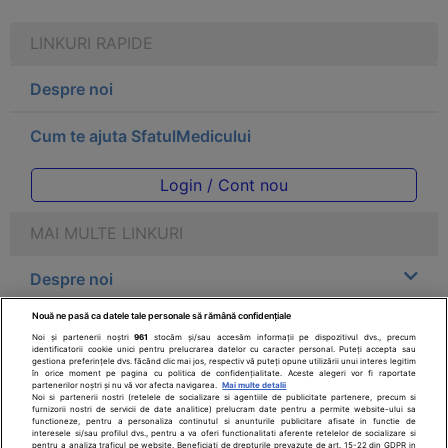
LINKURI RAPIDE
Despre noi
Cum te ajuta SfatulMedicului
Login / Cont nou
MAI MULTE LINKURI
Despre noi
Nouă ne pasă ca datele tale personale să rămână confidențiale
Legal
Noi și partenerii noștri
961
stocăm și/sau accesăm informații pe dispozitivul dvs., precum
identificatorii cookie unici pentru prelucrarea datelor cu caracter personal. Puteți accepta sau
gestiona preferințele dvs. făcând clic mai jos, respectiv vă puteți opune utilizării unui interes legitim
Drepturile consumatorului
în orice moment pe pagina cu politica de confidențialitate. Aceste alegeri vor fi raportate
partenerilor noștri și nu vă vor afecta navigarea.
Mai multe detalii
Noi si partenerii nostri (retelele de socializare si agentiile de publicitate partenere, precum si
furnizorii nostri de servicii de date analitice) prelucram date pentru a permite website-ului sa
Parteneri
functioneze, pentru a personaliza continutul si anunturile publicitare afisate in functie de
interesele si/sau profilul dvs., pentru a va oferi functionalitati aferente retelelor de socializare si
pentru a analiza traficul pe website. Beneficiati de drepturile prevazute de art. 15-22 din GDPR in