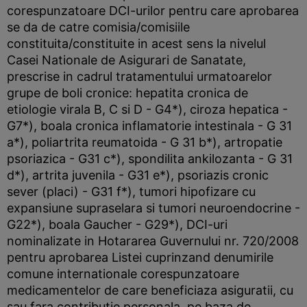
corespunzatoare DCI-urilor pentru care aprobarea
se da de catre comisia/comisiile
constituita/constituite in acest sens la nivelul
Casei Nationale de Asigurari de Sanatate,
prescrise in cadrul tratamentului urmatoarelor
grupe de boli cronice: hepatita cronica de
etiologie virala B, C si D - G4*), ciroza hepatica -
G7*), boala cronica inflamatorie intestinala - G 31
a*), poliartrita reumatoida - G 31 b*), artropatie
psoriazica - G31 c*), spondilita ankilozanta - G 31
d*), artrita juvenila - G31 e*), psoriazis cronic
sever (placi) - G31 f*), tumori hipofizare cu
expansiune supraselara si tumori neuroendocrine -
G22*), boala Gaucher - G29*), DCI-uri
nominalizate in Hotararea Guvernului nr. 720/2008
pentru aprobarea Listei cuprinzand denumirile
comune internationale corespunzatoare
medicamentelor de care beneficiaza asiguratii, cu
sau fara contributie personala, pe baza de