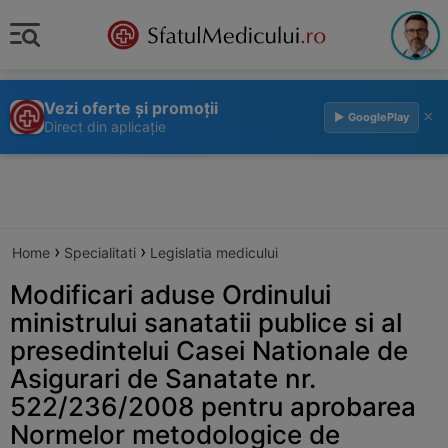
Vezi oferte și promoții
×
▶ GooglePlay
Direct din aplicație
›
›
Home
Specialitati
Legislatia medicului
Modificari aduse Ordinului
ministrului sanatatii publice si al
presedintelui Casei Nationale de
Asigurari de Sanatate nr.
522/236/2008 pentru aprobarea
Normelor metodologice de