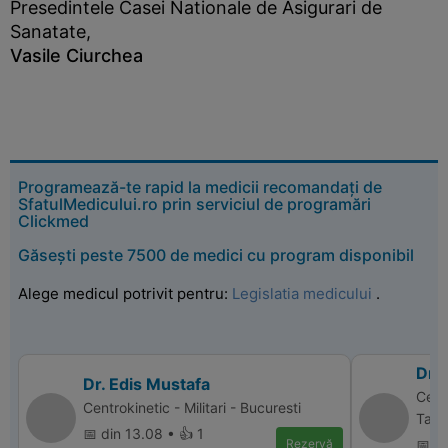
Presedintele Casei Nationale de Asigurari de
Sanatate,
Vasile Ciurchea
Programează-te rapid la medicii recomandați de
SfatulMedicului.ro prin serviciul de programări
Clickmed
Găsești peste 7500 de medici cu program disponibil
Alege medicul potrivit pentru:
Legislatia medicului
.
Dr. 
Dr. Edis Mustafa
Cent
Centrokinetic - Militari - Bucuresti
Targ
📅 din 13.08 • 👍 1
Rezervă
📅 d