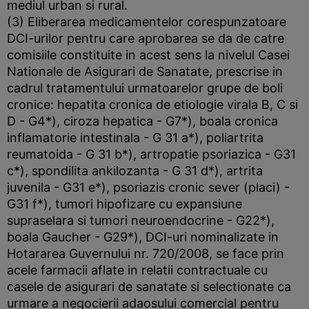
mediul urban si rural.
(3) Eliberarea medicamentelor corespunzatoare
DCI-urilor pentru care aprobarea se da de catre
comisiile constituite in acest sens la nivelul Casei
Nationale de Asigurari de Sanatate, prescrise in
cadrul tratamentului urmatoarelor grupe de boli
cronice: hepatita cronica de etiologie virala B, C si
D - G4*), ciroza hepatica - G7*), boala cronica
inflamatorie intestinala - G 31 a*), poliartrita
reumatoida - G 31 b*), artropatie psoriazica - G31
c*), spondilita ankilozanta - G 31 d*), artrita
juvenila - G31 e*), psoriazis cronic sever (placi) -
G31 f*), tumori hipofizare cu expansiune
supraselara si tumori neuroendocrine - G22*),
boala Gaucher - G29*), DCI-uri nominalizate in
Hotararea Guvernului nr. 720/2008, se face prin
acele farmacii aflate in relatii contractuale cu
casele de asigurari de sanatate si selectionate ca
urmare a negocierii adaosului comercial pentru