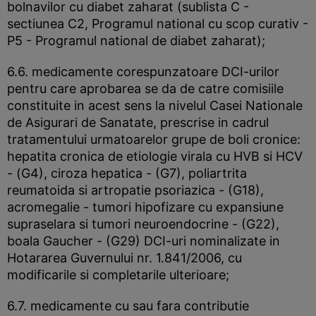
bolnavilor cu diabet zaharat (sublista C -
sectiunea C2, Programul national cu scop curativ -
P5 - Programul national de diabet zaharat);
6.6. medicamente corespunzatoare DCI-urilor
pentru care aprobarea se da de catre comisiile
constituite in acest sens la nivelul Casei Nationale
de Asigurari de Sanatate, prescrise in cadrul
tratamentului urmatoarelor grupe de boli cronice:
hepatita cronica de etiologie virala cu HVB si HCV
- (G4), ciroza hepatica - (G7), poliartrita
reumatoida si artropatie psoriazica - (G18),
acromegalie - tumori hipofizare cu expansiune
supraselara si tumori neuroendocrine - (G22),
boala Gaucher - (G29) DCI-uri nominalizate in
Hotararea Guvernului nr. 1.841/2006, cu
modificarile si completarile ulterioare;
6.7. medicamente cu sau fara contributie