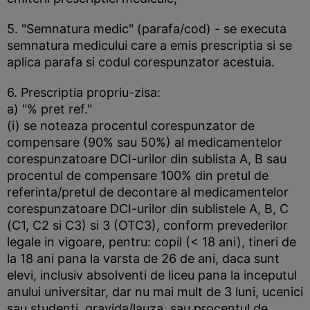
5. "Semnatura medic" (parafa/cod) - se executa
semnatura medicului care a emis prescriptia si se
aplica parafa si codul corespunzator acestuia.
6. Prescriptia propriu-zisa:
a) "% pret ref."
(i) se noteaza procentul corespunzator de
compensare (90% sau 50%) al medicamentelor
corespunzatoare DCI-urilor din sublista A, B sau
procentul de compensare 100% din pretul de
referinta/pretul de decontare al medicamentelor
corespunzatoare DCI-urilor din sublistele A, B, C
(C1, C2 si C3) si 3 (OTC3), conform prevederilor
legale in vigoare, pentru: copil (< 18 ani), tineri de
la 18 ani pana la varsta de 26 de ani, daca sunt
elevi, inclusiv absolventi de liceu pana la inceputul
anului universitar, dar nu mai mult de 3 luni, ucenici
sau studenti, gravida/lauza, sau procentul de