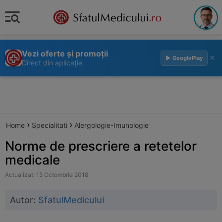
Vezi oferte și promoții
×
▶ GooglePlay
Direct din aplicație
›
›
Home
Specialitati
Alergologie-Imunologie
Norme de prescriere a retetelor
medicale
Actualizat: 15 Octombrie 2018
Autor:
SfatulMedicului