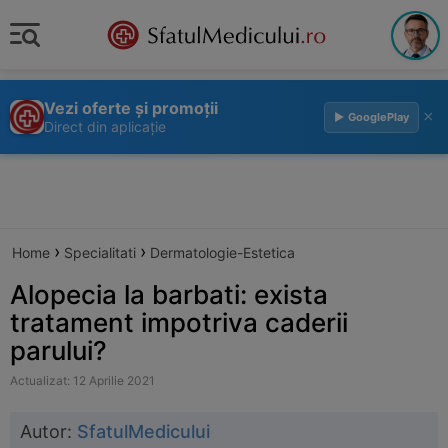
Vezi oferte și promoții
×
▶ GooglePlay
Direct din aplicație
›
›
Home
Specialitati
Dermatologie-Estetica
Alopecia la barbati: exista
tratament impotriva caderii
parului?
Actualizat: 12 Aprilie 2021
Autor:
SfatulMedicului