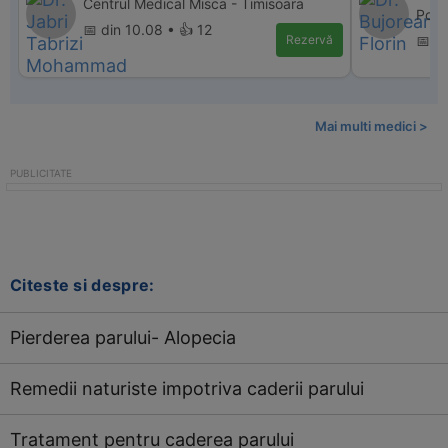
Centrul Medical Misca - Timisoara
Polic
📅 din 10.08 • 👍 12
Rezervă
📅 d
Mai multi medici >
Citeste si despre:
Pierderea parului- Alopecia
Remedii naturiste impotriva caderii parului
Tratament pentru caderea parului