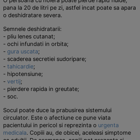
O persoana cu holera poate pierde rapid fluide,
pana la 20 de litri pe zi, astfel incat poate sa apara
o deshidratare severa.
Semnele deshidratarii:
- pliu lenes cutanat;
- ochi infundati in orbita;
-
gura uscata
;
- scaderea secretiei sudoripare;
-
tahicardie
;
- hipotensiune;
-
vertij
;
- pierdere rapida in greutate;
- soc.
Socul poate duce la prabusirea sistemului
circulator. Este o afectiune ce pune viata
pacientului in pericol si reprezinta o
urgenta
medicala
. Copiii au, de obicei, aceleasi simptome