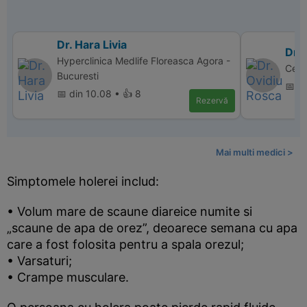
Dr. Hara Livia
Dr.
Hyperclinica Medlife Floreasca Agora -
Cent
Bucuresti
📅 d
📅 din 10.08 • 👍 8
Rezervă
Mai multi medici >
Simptomele holerei includ:
• Volum mare de scaune diareice numite si
„scaune de apa de orez”, deoarece semana cu apa
care a fost folosita pentru a spala orezul;
• Varsaturi;
• Crampe musculare.