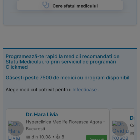
Cere sfatul medicului
Programează-te rapid la medicii recomandați de
SfatulMedicului.ro prin serviciul de programări
Clickmed
Găsești peste 7500 de medici cu program disponibil
Alege medicul potrivit pentru:
Infectioase
.
Dr. Hara Livia
Dr.
Hyperclinica Medlife Floreasca Agora -
Cent
Bucuresti
📅 d
📅 din 10.08 • 👍 8
Rezervă