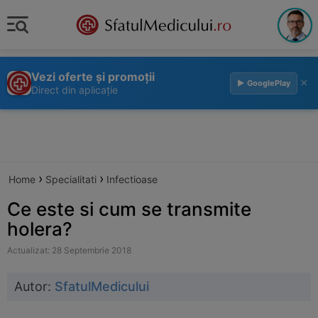
Vezi oferte și promoții
×
▶ GooglePlay
Direct din aplicație
›
›
Home
Specialitati
Infectioase
Ce este si cum se transmite
holera?
Actualizat: 28 Septembrie 2018
Autor:
SfatulMedicului