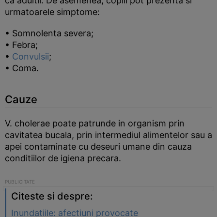
ca adultii. De asemenea, copiii pot prezenta si
urmatoarele simptome:
• Somnolenta severa;
• Febra;
•
Convulsii
;
• Coma.
Cauze
V. cholerae poate patrunde in organism prin
cavitatea bucala, prin intermediul alimentelor sau a
apei contaminate cu deseuri umane din cauza
conditiilor de igiena precara.
Citeste si despre:
Inundatiile: afectiuni provocate