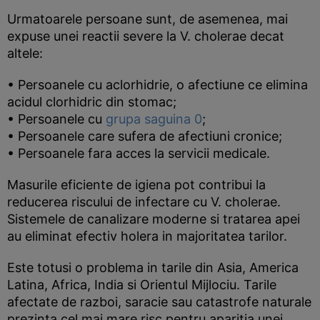
Urmatoarele persoane sunt, de asemenea, mai
expuse unei reactii severe la V. cholerae decat
altele:
• Persoanele cu aclorhidrie, o afectiune ce elimina
acidul clorhidric din stomac;
• Persoanele cu
grupa saguina 0
;
• Persoanele care sufera de afectiuni cronice;
• Persoanele fara acces la servicii medicale.
Masurile eficiente de igiena pot contribui la
reducerea riscului de infectare cu V. cholerae.
Sistemele de canalizare moderne si tratarea apei
au eliminat efectiv holera in majoritatea tarilor.
Este totusi o problema in tarile din Asia, America
Latina, Africa, India si Orientul Mijlociu. Tarile
afectate de razboi, saracie sau catastrofe naturale
prezinta cel mai mare risc pentru aparitia unei