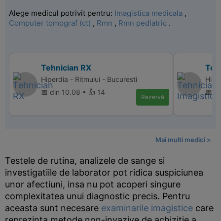
Alege medicul potrivit pentru:
Imagistica medicala
,
Computer tomograf (ct)
,
Rmn
,
Rmn pediatric
.
Tehnician RX
Tehn
Hiperdia - Ritmului - Bucuresti
Hipe
📅 din 10.08 • 👍 14
📅 d
Rezervă
Mai multi medici >
Testele de rutina, analizele de sange si
investigatiile de laborator pot ridica suspiciunea
unor afectiuni, insa nu pot acoperi singure
complexitatea unui diagnostic precis. Pentru
aceasta sunt necesare
examinarile imagistice
care
reprezinta metode non-invazive de achizitie a