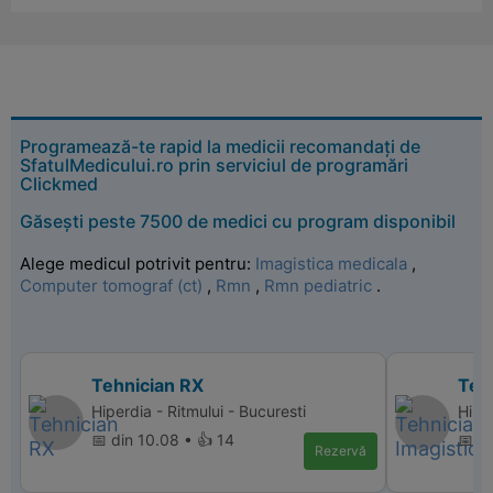
Programează-te rapid la medicii recomandați de
SfatulMedicului.ro prin serviciul de programări
Clickmed
Găsești peste 7500 de medici cu program disponibil
Alege medicul potrivit pentru:
Imagistica medicala
,
Computer tomograf (ct)
,
Rmn
,
Rmn pediatric
.
Tehnician RX
Tehn
Hiperdia - Ritmului - Bucuresti
Hipe
📅 din 10.08 • 👍 14
📅 d
Rezervă