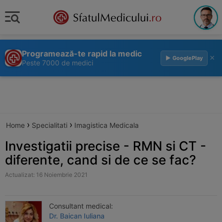
Programează-te rapid la medic
×
▶ GooglePlay
Peste 7000 de medici
›
›
Home
Specialitati
Imagistica Medicala
Investigatii precise - RMN si CT -
diferente, cand si de ce se fac?
Actualizat: 16 Noiembrie 2021
Consultant medical:
Dr. Baican Iuliana