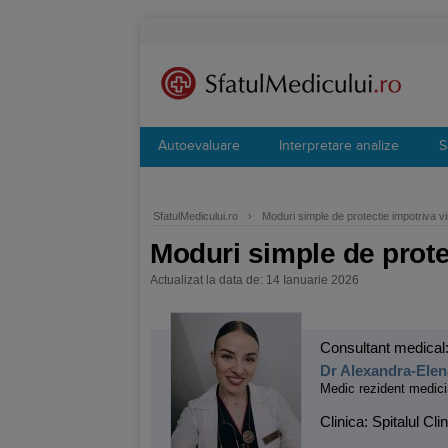
Autoevaluare
Interpretare analize
S
SfatulMedicului.ro
›
Moduri simple de protectie impotriva vir
Moduri simple de protec
Actualizat la data de: 14 Ianuarie 2026
Consultant medical
Dr Alexandra-Ele
Medic rezident medici
Clinica: Spitalul Cl