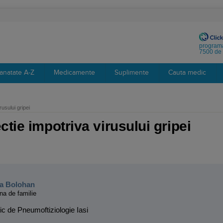
programa
7500 de 
anatate A-Z
Medicamente
Suplimente
Cauta medic
usului gripei
tie impotriva virusului gripei
:
na Bolohan
na de familie
inic de Pneumoftiziologie Iasi