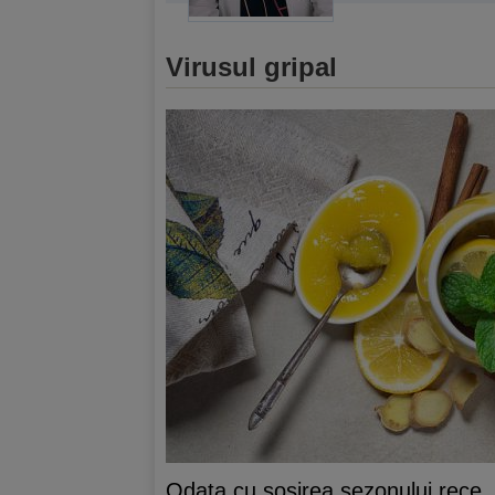
Virusul gripal
Odata cu sosirea sezonului rece, 