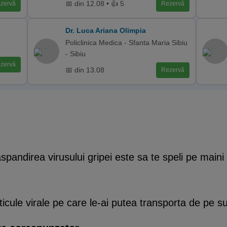
📅 din 12.08 • 👍 5
zervă
Rezervă
Dr. Luca Ariana Olimpia
Policlinica Medica - Sfanta Maria Sibiu
- Sibiu
zervă
📅 din 13.08
Rezervă
pandirea virusului gripei este sa te speli pe maini
ticule virale pe care le-ai putea transporta de pe s