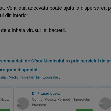
t. Ventilatia adecvata poate ajuta la dispersarea pa
i din interior.
e a inhala virusuri si bacterii.
ecomandați de SfatulMedicului.ro prin serviciul de 
program disponibil
rala
,
Medicina de familie
,
Ecografie
.
Dr. Fitarau Lucia
Valcea
Centrul Medical Polimed - Tineretului -
Bucuresti