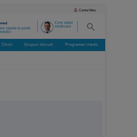
Contul Meu
Cere sfatul
medicului
re rapida la peste
medici
Clinici
Grupuri discutii
Programari medic