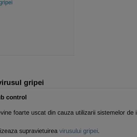
gripei
i
irusul gripei
ub control
ine foarte uscat din cauza utilizarii sistemelor de in
orizeaza supravietuirea
virusului gripei
.