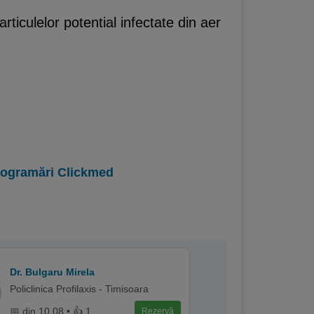
rticulelor potential infectate din aer
programări Clickmed
Dr. Bulgaru Mirela
Policlinica Profilaxis - Timisoara
📅 din 10.08 • 👍 1
Rezervă