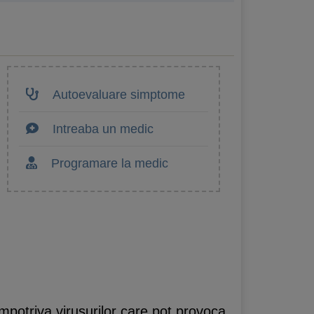
Autoevaluare simptome
Intreaba un medic
Programare la medic
potriva virusurilor care pot provoca