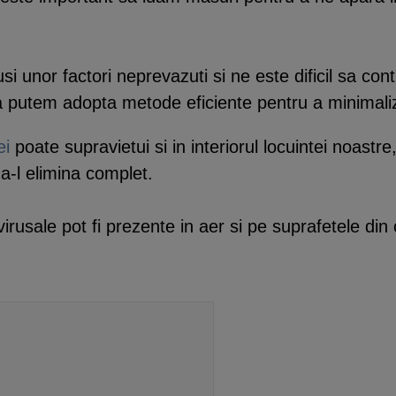
i unor factori neprevazuti si ne este dificil sa con
sa putem adopta metode eficiente pentru a minimaliza
ei
poate supravietui si in interiorul locuintei noastr
a-l elimina complet.
e virusale pot fi prezente in aer si pe suprafetele d