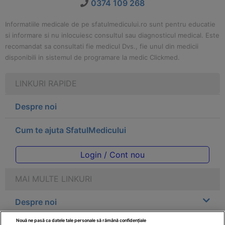
0374 109 268
Informatiile medicale de pe sfatulmedicului.ro sunt pentru educatie
si informare si nu inlocuiesc consultul sau diagnosticul medical. Este
recomandat sa consultati fie medicul Dvs., fie unul din medicii
disponibili in sistemul de programare la medic Clickmed.
LINKURI RAPIDE
Despre noi
Cum te ajuta SfatulMedicului
Login / Cont nou
MAI MULTE LINKURI
Despre noi
Nouă ne pasă ca datele tale personale să rămână confidențiale