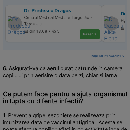
Dr. Predescu Dragos
Dr. 
Centrul Medical MedLife Targu Jiu -
Hyper
Targu Jiu
📅 d
📅 din 13.08 • 👍 5
Rezervă
Mai multi medici >
6.
Asigurati-va ca aerul curat patrunde in camera
copilului prin aerisire o data pe zi, chiar si iarna.
Ce putem face pentru a ajuta organismul
in lupta cu diferite infectii?
1.
Preventia gripei sezoniere se realizeaza prin
imunizarea data de vaccinul antigripal. Acesta se
poate efectua copiilor aflati in colectivitate inca de