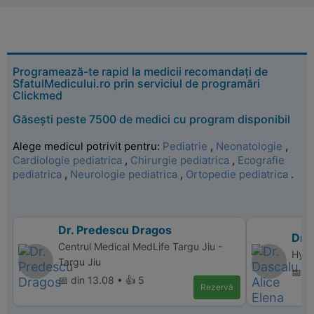
Programează-te rapid la medicii recomandați de
SfatulMedicului.ro prin serviciul de programări
Clickmed
Găsești peste 7500 de medici cu program disponibil
Alege medicul potrivit pentru:
Pediatrie
,
Neonatologie
,
Cardiologie pediatrica
,
Chirurgie pediatrica
,
Ecografie
pediatrica
,
Neurologie pediatrica
,
Ortopedie pediatrica
.
Dr. Predescu Dragos
Dr. 
Centrul Medical MedLife Targu Jiu -
Hyper
Targu Jiu
📅 d
📅 din 13.08 • 👍 5
Rezervă