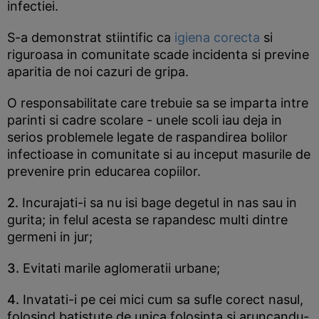
infectiei.
S-a demonstrat stiintific ca
igiena corecta
si
riguroasa in comunitate scade incidenta si previne
aparitia de noi cazuri de gripa.
O responsabilitate care trebuie sa se imparta intre
parinti si cadre scolare - unele scoli iau deja in
serios problemele legate de raspandirea bolilor
infectioase in comunitate si au inceput masurile de
prevenire prin educarea copiilor.
2.
Incurajati-i sa nu isi bage degetul in nas sau in
gurita; in felul acesta se rapandesc multi dintre
germeni in jur;
3.
Evitati marile aglomeratii urbane;
4.
Invatati-i pe cei mici cum sa sufle corect nasul,
folosind batistute de unica folosinta si aruncandu-