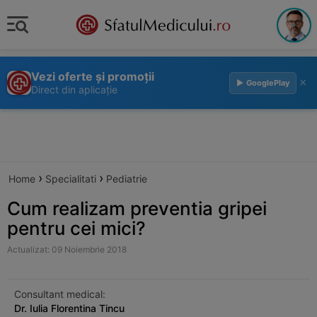
Vezi oferte și promoții
×
▶ GooglePlay
Direct din aplicație
›
›
Home
Specialitati
Pediatrie
Cum realizam preventia gripei
pentru cei mici?
Actualizat: 09 Noiembrie 2018
Consultant medical:
Dr. Iulia Florentina Tincu