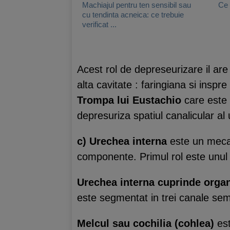
Machiajul pentru ten sensibil sau
Ce 
cu tendinta acneica: ce trebuie
verificat ...
Acest rol de depreseurizare il are
alta cavitate : faringiana si inspr
Trompa lui Eustachio
care este 
depresuriza spatiul canalicular al 
c) Urechea interna
este un mecan
componente. Primul rol este unul d
Urechea interna cuprinde orga
este segmentat in trei canale semi
Melcul sau cochilia (cohlea)
es