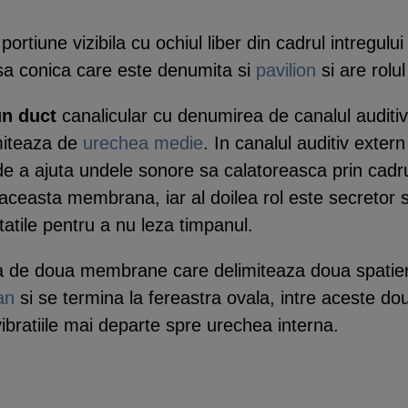
portiune vizibila cu ochiul liber din cadrul intregulu
sa conica care este denumita si
pavilion
si are rolu
un duct
canalicular cu denumirea de canalul auditi
miteaza de
urechea medie
. In canalul auditiv extern
de a ajuta undele sonore sa calatoreasca prin cadru
 aceasta membrana, iar al doilea rol este secretor
itatile pentru a nu leza timpanul.
ta de doua membrane care delimiteaza doua spatieri
an
si se termina la fereastra ovala, intre aceste dou
vibratiile mai departe spre urechea interna.