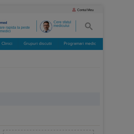
Contul Meu
Cere sfatul
medicului
re rapida la peste
medici
Clinici
Grupuri discutii
Programari medic