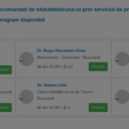
ecomandați de SfatulMedicului.ro prin serviciul de 
program disponibil
Dr. Buga Alexandra Alina
Memormed - Cotroceni - Bucuresti
📅 din 10.08 • 👍 24
Rezervă
zervă
Dr. Sabaru Iulia
curesti
Clinica Medlife Arcul de Triumf -
Bucuresti
📅 din 10.08 • 👍 1
zervă
Rezervă