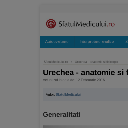
Autoevaluare
Interpretare analize
S
SfatulMedicului.ro
›
Urechea - anatomie si fiziologie
Urechea - anatomie si f
Actualizat la data de: 12 Februarie 2016
Autor:
SfatulMedicului
Generalitati