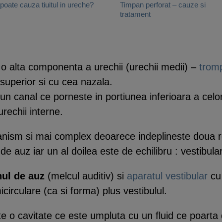
poate cauza tiuitul in ureche?
Timpan perforat – cauze si
tratament
 o alta componenta a urechii (urechii medii) –
tromp
e superior si cu cea nazala.
un canal ce porneste in portiunea inferioara a celor 
urechii interne.
ism si mai complex deoarece indeplineste doua rol
e auz iar un al doilea este de echilibru : vestibular
nul de auz
(melcul auditiv) si
aparatul vestibular
cu 
circulare (ca si forma) plus vestibulul.
te o cavitate ce este umpluta cu un fluid ce poart