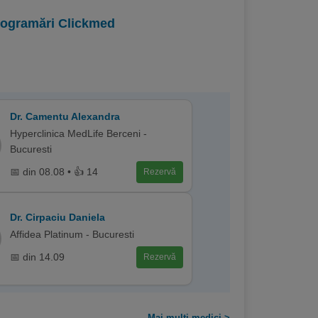
programări Clickmed
Dr. Camentu Alexandra
Hyperclinica MedLife Berceni -
Bucuresti
📅 din 08.08 • 👍 14
Rezervă
Dr. Cirpaciu Daniela
Affidea Platinum - Bucuresti
📅 din 14.09
Rezervă
Mai multi medici >