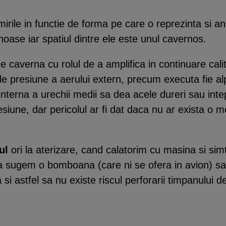
irile in functie de forma pe care o reprezinta si an
inoase iar spatiul dintre ele este unul cavernos.
e caverna cu rolul de a amplifica in continuare cal
presiune a aerului extern, precum executa fie alpin
nterna a urechii medii sa dea acele dureri sau intep
presiune, dar pericolul ar fi dat daca nu ar exista 
ul
ori la aterizare, cand calatorim cu masina si si
a sugem o bomboana (care ni se ofera in avion) sa
si astfel sa nu existe riscul perforarii timpanului 