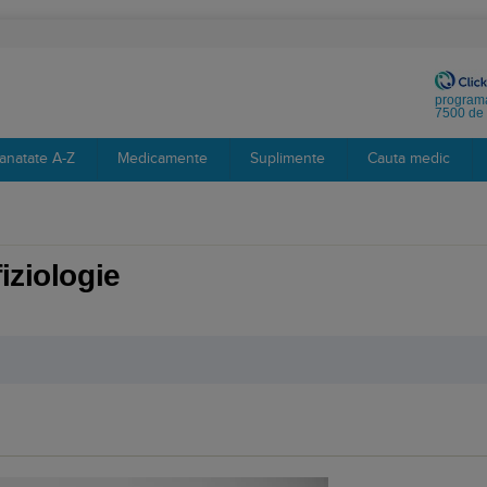
programa
7500 de 
anatate A-Z
Medicamente
Suplimente
Cauta medic
iziologie