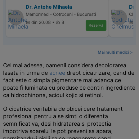
Dr. Antohe Mihaela
Dr.
Memormed - Cotroceni - Bucuresti
Clini
📅 din 20.08 • 👍 8
📅 di
Rezervă
Mai multi medici >
Cel mai adesea, oamenii considera decolorarea
lasata in urma de
acnee
drept cicatrizare, cand de
fapt este o simpla pigmentare mai adanca ce
poate fi luminata cu produse ce contin ingrediente
ca hidrochinona, acidul kojic si retinol.
O cicatrice veritabila de obicei cere tratament
profesional pentru a se simti o diferenta
semnificativa, desi hidratarea si protectia
impotriva soarelui le pot preveni sa apara,
permitandu-i pielii sa se regenereze cand