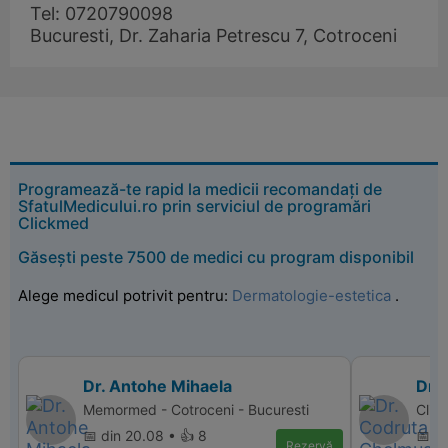
Tel: 0720790098
Bucuresti, Dr. Zaharia Petrescu 7, Cotroceni
Programează-te rapid la medicii recomandați de
SfatulMedicului.ro prin serviciul de programări
Clickmed
Găsești peste 7500 de medici cu program disponibil
Alege medicul potrivit pentru:
Dermatologie-estetica
.
Dr. Antohe Mihaela
Dr.
Memormed - Cotroceni - Bucuresti
Clini
📅 din 20.08 • 👍 8
📅 di
Rezervă