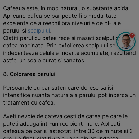
Cafeaua este, in mod natural, o substanta acida.
Aplicand cafea pe par poate fi o modalitate
excelenta de a reechilibra nivelurile de pH ale
parului si
scalpului
.
?
Clatiti parul cu cafea rece si masati scalpul cu
cafea macinata. Prin exfolierea scalpului se
indeparteaza celulele moarte acumulate, rezultand
astfel un scalp curat si sanatos.
8. Colorarea parului
Persoanele cu par saten care doresc sa isi
intensifice nuanta naturala a parului pot incerca un
tratament cu cafea.
Aveti nevoie de cateva cesti de cafea pe care le
puteti adauga intr-un recipient mare. Aplicati
cafeaua pe par si asteptati intre 30 de minute si 3
ore. La final, clatiti-va cu apa din abundenta.