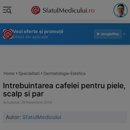
Vezi oferte și promoții
×
▶ GooglePlay
Direct din aplicație
›
›
Home
Specialitati
Dermatologie-Estetica
Intrebuintarea cafelei pentru piele,
scalp si par
Actualizat: 29 Noiembrie 2018
Autor:
SfatulMedicului