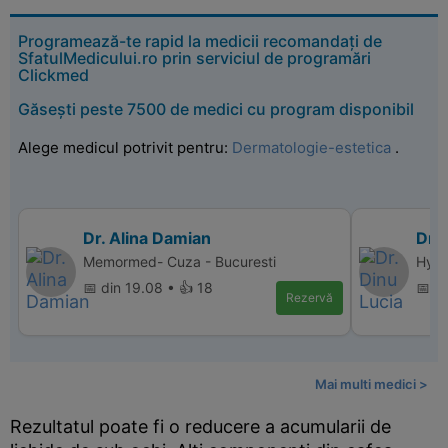
Programează-te rapid la medicii recomandați de
SfatulMedicului.ro prin serviciul de programări
Clickmed
Găsești peste 7500 de medici cu program disponibil
Alege medicul potrivit pentru:
Dermatologie-estetica
.
Dr. Alina Damian
Dr. 
Memormed- Cuza - Bucuresti
Hype
📅 din 19.08 • 👍 18
📅 d
Rezervă
Mai multi medici >
Rezultatul poate fi o reducere a acumularii de