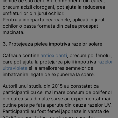
lichide de sub ochi. Alti componenti din cafea,
precum acizii clorogeni, pot ajuta la reducerea
umflaturilor din jurul ochilor.
Pentru a indeparta cearcanele, aplicati in jurul
ochilor o pasta formata din cafea proaspat
macinata.
3. Protejeaza pielea impotriva razelor solare
Cafeaua contine
antioxidanti
, precum polifenolul,
care pot ajuta la protejarea pielii impotriva
razelor
ultraviolete
si la ameliorarea semnelor de
imbatranire legate de expunerea la soare.
Autorii unui studiu din 2015 au constatat ca
participantii cu cel mai mare consum de polifenol
din cafea sau din alte surse au experimentat mai
putine pete pe fata aparute din cauza razelor UV.
Participantii au fost femei japoneze in varsta de
30-60 de ani. Totusi, confirmarea acestor