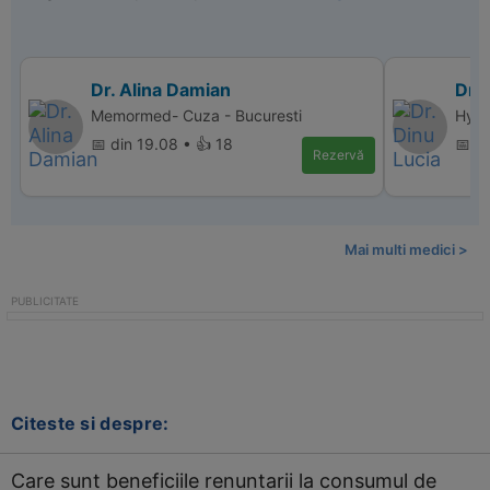
Dr. Alina Damian
Dr. 
Memormed- Cuza - Bucuresti
Hype
📅 din 19.08 • 👍 18
📅 d
Rezervă
Mai multi medici >
Citeste si despre:
Care sunt beneficiile renuntarii la consumul de