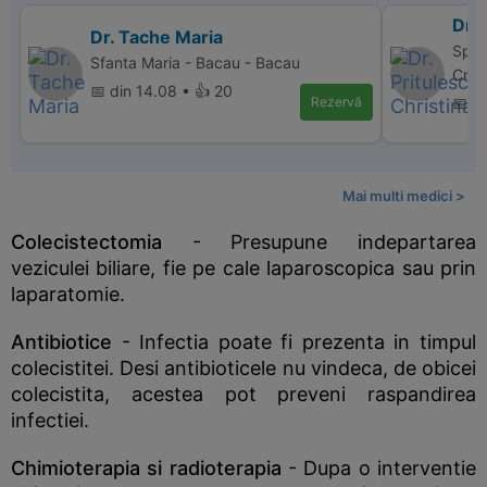
Dr. 
Dr. Tache Maria
Spit
Sfanta Maria - Bacau - Bacau
Crai
📅 din 14.08 • 👍 20
Rezervă
📅 d
Mai multi medici >
Colecistectomia
- Presupune indepartarea
veziculei biliare, fie pe cale laparoscopica sau prin
laparatomie.
Antibiotice
- Infectia poate fi prezenta in timpul
colecistitei. Desi antibioticele nu vindeca, de obicei
colecistita, acestea pot preveni raspandirea
infectiei.
Chimioterapia si radioterapia
- Dupa o interventie