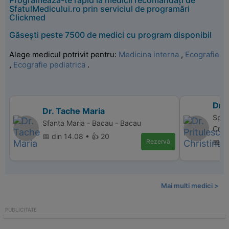
Programează-te rapid la medicii recomandați de
SfatulMedicului.ro prin serviciul de programări
Clickmed
Găsești peste 7500 de medici cu program disponibil
Alege medicul potrivit pentru:
Medicina interna
,
Ecografie
,
Ecografie pediatrica
.
Dr. 
Dr. Tache Maria
Spit
Sfanta Maria - Bacau - Bacau
Crai
📅 din 14.08 • 👍 20
Rezervă
📅 d
Mai multi medici >