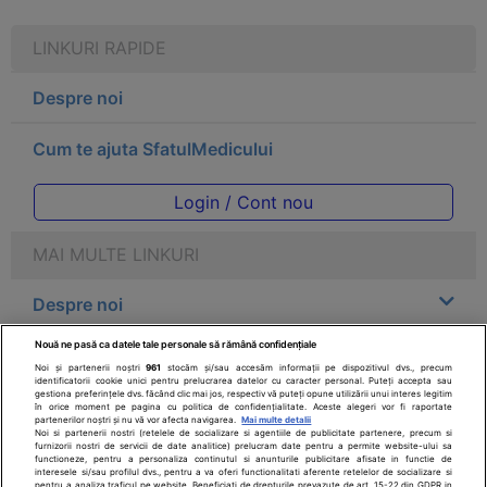
LINKURI RAPIDE
Despre noi
Cum te ajuta SfatulMedicului
Login / Cont nou
MAI MULTE LINKURI
Despre noi
Nouă ne pasă ca datele tale personale să rămână confidențiale
Legal
Noi și partenerii noștri
961
stocăm și/sau accesăm informații pe dispozitivul dvs., precum
identificatorii cookie unici pentru prelucrarea datelor cu caracter personal. Puteți accepta sau
gestiona preferințele dvs. făcând clic mai jos, respectiv vă puteți opune utilizării unui interes legitim
Drepturile consumatorului
în orice moment pe pagina cu politica de confidențialitate. Aceste alegeri vor fi raportate
partenerilor noștri și nu vă vor afecta navigarea.
Mai multe detalii
Noi si partenerii nostri (retelele de socializare si agentiile de publicitate partenere, precum si
furnizorii nostri de servicii de date analitice) prelucram date pentru a permite website-ului sa
Parteneri
functioneze, pentru a personaliza continutul si anunturile publicitare afisate in functie de
interesele si/sau profilul dvs., pentru a va oferi functionalitati aferente retelelor de socializare si
pentru a analiza traficul pe website. Beneficiati de drepturile prevazute de art. 15-22 din GDPR in