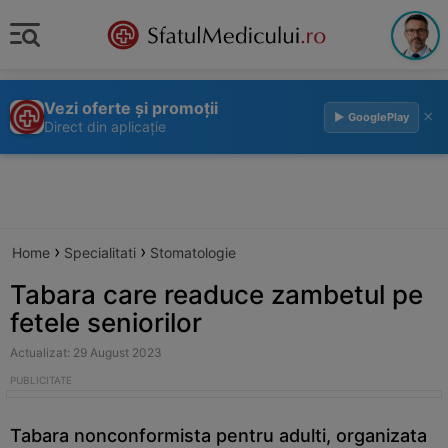
Vezi oferte și promoții
×
▶ GooglePlay
Direct din aplicație
›
›
Home
Specialitati
Stomatologie
Tabara care readuce zambetul pe
fetele seniorilor
Actualizat: 29 August 2023
Tabara nonconformista pentru adulti, organizata