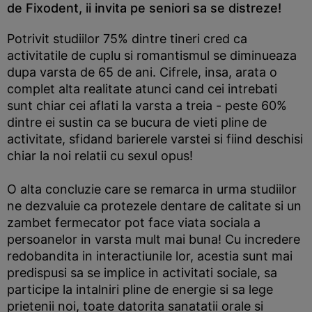
de Fixodent, ii invita pe seniori sa se distreze!
Potrivit studiilor 75% dintre tineri cred ca
activitatile de cuplu si romantismul se diminueaza
dupa varsta de 65 de ani. Cifrele, insa, arata o
complet alta realitate atunci cand cei intrebati
sunt chiar cei aflati la varsta a treia - peste 60%
dintre ei sustin ca se bucura de vieti pline de
activitate, sfidand barierele varstei si fiind deschisi
chiar la noi relatii cu sexul opus!
O alta concluzie care se remarca in urma studiilor
ne dezvaluie ca protezele dentare de calitate si un
zambet fermecator pot face viata sociala a
persoanelor in varsta mult mai buna! Cu incredere
redobandita in interactiunile lor, acestia sunt mai
predispusi sa se implice in activitati sociale, sa
participe la intalniri pline de energie si sa lege
prietenii noi, toate datorita sanatatii orale si