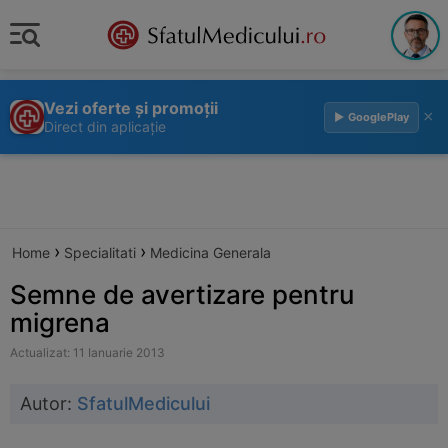
Vezi oferte și promoții
×
▶ GooglePlay
Direct din aplicație
›
›
Home
Specialitati
Medicina Generala
Semne de avertizare pentru
migrena
Actualizat: 11 Ianuarie 2013
Autor:
SfatulMedicului