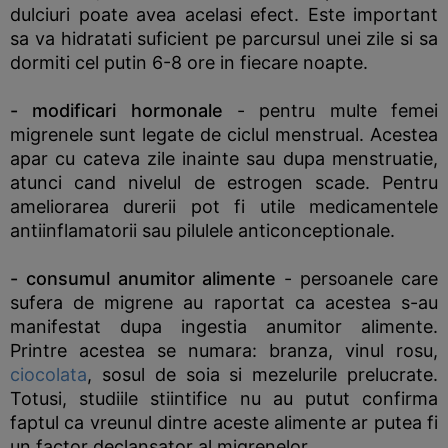
dulciuri poate avea acelasi efect. Este important
sa va hidratati suficient pe parcursul unei zile si sa
dormiti cel putin 6-8 ore in fiecare noapte.
- modificari hormonale
- pentru multe femei
migrenele sunt legate de ciclul menstrual. Acestea
apar cu cateva zile inainte sau dupa menstruatie,
atunci cand nivelul de estrogen scade. Pentru
ameliorarea durerii pot fi utile medicamentele
antiinflamatorii sau pilulele anticonceptionale.
- consumul anumitor alimente
- persoanele care
sufera de migrene au raportat ca acestea s-au
manifestat dupa ingestia anumitor alimente.
Printre acestea se numara: branza, vinul rosu,
ciocolata
, sosul de soia si mezelurile prelucrate.
Totusi, studiile stiintifice nu au putut confirma
faptul ca vreunul dintre aceste alimente ar putea fi
un factor declansator al migrenelor.