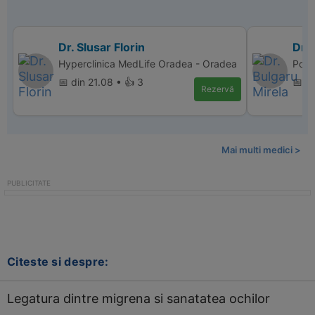
Dr. Slusar Florin
Dr. 
Hyperclinica MedLife Oradea - Oradea
Polic
📅 din 21.08 • 👍 3
📅 d
Rezervă
Mai multi medici >
Citeste si despre:
Legatura dintre migrena si sanatatea ochilor