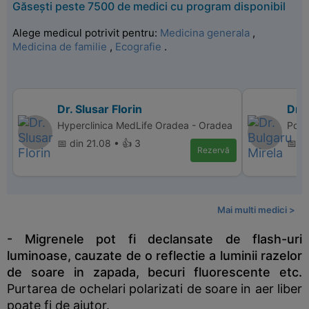
Găsești peste 7500 de medici cu program disponibil
Alege medicul potrivit pentru:
Medicina generala
,
Medicina de familie
,
Ecografie
.
Dr. Slusar Florin
Dr. 
Hyperclinica MedLife Oradea - Oradea
Polic
📅 din 21.08 • 👍 3
📅 d
Rezervă
Mai multi medici >
- Migrenele pot fi declansate de flash-uri
luminoase, cauzate de o reflectie a luminii razelor
de soare in zapada, becuri fluorescente etc.
Purtarea de ochelari polarizati de soare in aer liber
poate fi de ajutor.