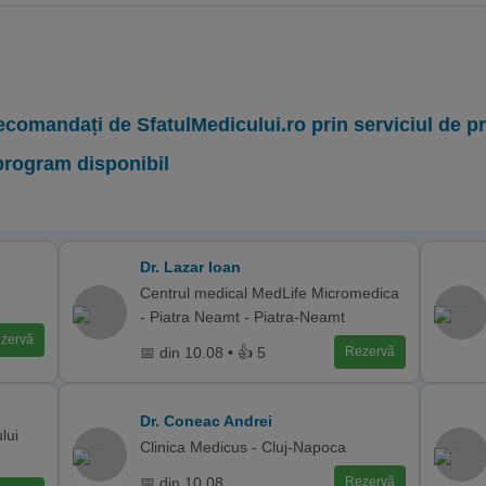
ecomandați de SfatulMedicului.ro prin serviciul de 
program disponibil
Dr. Lazar Ioan
Centrul medical MedLife Micromedica
- Piatra Neamt - Piatra-Neamt
zervă
📅 din 10.08 • 👍 5
Rezervă
Dr. Coneac Andrei
lui
Clinica Medicus - Cluj-Napoca
📅 din 10.08
Rezervă