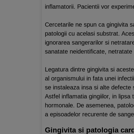
inflamatorii. Pacientii vor experi
Cercetarile ne spun ca gingivita 
patologii cu acelasi substrat. Ace
ignorarea sangerarilor si netrata
sanatate neidentificate, netratate
Legatura dintre gingivita si acest
al organismului in fata unei infect
se instaleaza insa si alte defecte s
Astfel inflamatia gingiilor, in lip
hormonale. De asemenea, patologi
a episoadelor recurente de sange
Gingivita si patologia car