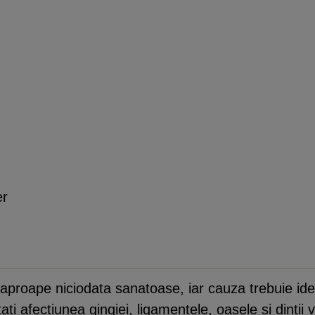
er
proape niciodata sanatoase, iar cauza trebuie ident
ati afectiunea gingiei, ligamentele, oasele si dintii 