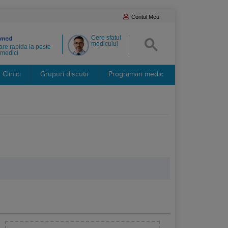
Contul Meu
Cere sfatul
medicului
re rapida la peste
medici
Clinici
Grupuri discutii
Programari medic