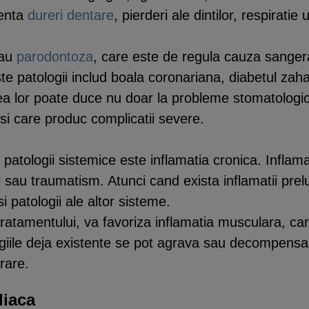
menta
dureri dentare
, pierderi ale dintilor, respiratie
sau
parodontoza
, care este de regula cauza sangerar
ste patologii includ boala coronariana, diabetul zah
rea lor poate duce nu doar la probleme stomatologic
 si care produc complicatii severe.
e patologii sistemice este inflamatia cronica. Infla
ii sau traumatism. Atunci cand exista inflamatii pre
i patologii ale altor sisteme.
sa tratamentului, va favoriza inflamatia musculara, c
ile deja existente se pot agrava sau decompensa in
rare.
diaca