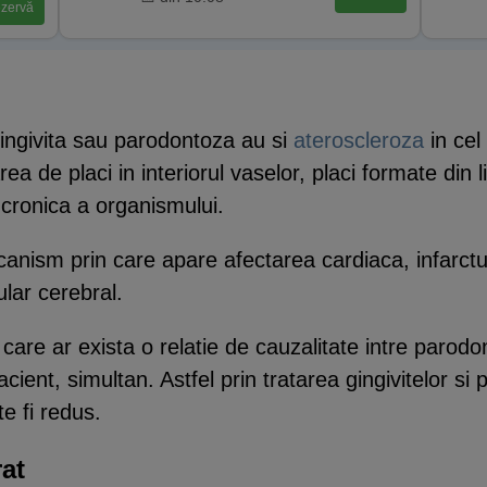
zervă
gingivita sau parodontoza au si
ateroscleroza
in cel 
 de placi in interiorul vaselor, placi formate din lip
 cronica a organismului.
canism prin care apare afectarea cardiaca, infarctu
ular cerebral.
 care ar exista o relatie de cauzalitate intre parod
acient, simultan. Astfel prin tratarea gingivitelor si 
e fi redus.
rat