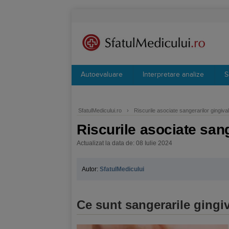
Autoevaluare
Interpretare analize
S
SfatulMedicului.ro
›
Riscurile asociate sangerarilor gingiva
Riscurile asociate sang
Actualizat la data de: 08 Iulie 2024
Autor:
SfatulMedicului
Ce sunt sangerarile gingi