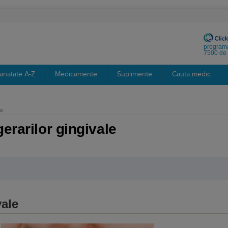
programa
7500 de 
anatate A-Z
Medicamente
Suplimente
Cauta medic
le
erarilor gingivale
vale