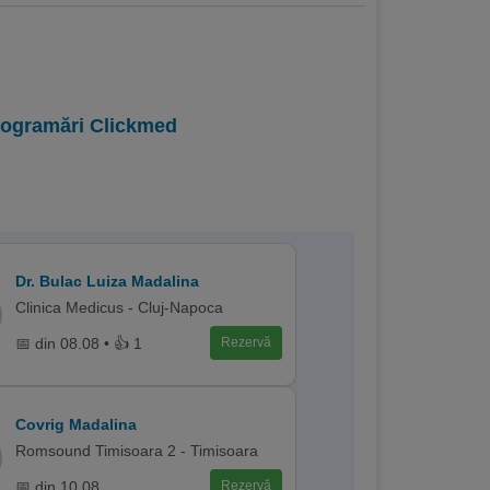
programări Clickmed
Dr. Bulac Luiza Madalina
Clinica Medicus - Cluj-Napoca
📅 din 08.08 • 👍 1
Rezervă
Covrig Madalina
Romsound Timisoara 2 - Timisoara
📅 din 10.08
Rezervă