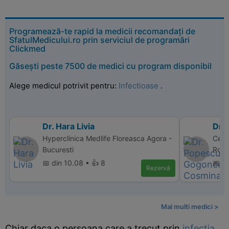
Programează-te rapid la medicii recomandați de
SfatulMedicului.ro prin serviciul de programări
Clickmed
Găsești peste 7500 de medici cu program disponibil
Alege medicul potrivit pentru:
Infectioase
.
Dr. Hara Livia
Dr.
Hyperclinica Medlife Floreasca Agora -
Cent
Bucuresti
Rovin
📅 din 10.08 • 👍 8
📅 di
Rezervă
Mai multi medici >
Chiar daca o persoana care a trecut prin
infectia