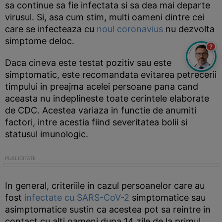
sa continue sa fie infectata si sa dea mai departe
virusul. Si, asa cum stim, multi oameni dintre cei
care se infecteaza cu
noul coronavius
nu dezvolta
simptome deloc.
?
Daca cineva este testat pozitiv sau este
simptomatic, este recomandata evitarea petrecerii
timpului in preajma acelei persoane pana cand
aceasta nu indeplineste toate cerintele elaborate
de CDC. Acestea variaza in functie de anumiti
factori, intre acestia fiind severitatea bolii si
statusul imunologic.
In general, criteriile in cazul persoanelor care au
fost
infectate cu SARS-CoV-2
simptomatice sau
asimptomatice sustin ca acestea pot sa reintre in
contact cu alti oameni dupa 14 zile de la primul