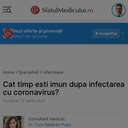
Vezi oferte și promoții
×
▶ GooglePlay
Direct din aplicație
›
›
Home
Specialitati
Infectioase
Cat timp esti imun dupa infectarea
cu coronavirus?
Actualizat: 12 Aprilie 2024
Consultant medical:
Dr. Cora Balaban-Popa