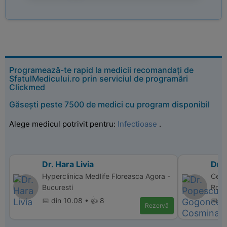
Programează-te rapid la medicii recomandați de
SfatulMedicului.ro prin serviciul de programări
Clickmed
Găsești peste 7500 de medici cu program disponibil
Alege medicul potrivit pentru:
Infectioase
.
Dr. Hara Livia
Dr.
Hyperclinica Medlife Floreasca Agora -
Cent
Bucuresti
Rovin
📅 din 10.08 • 👍 8
📅 di
Rezervă