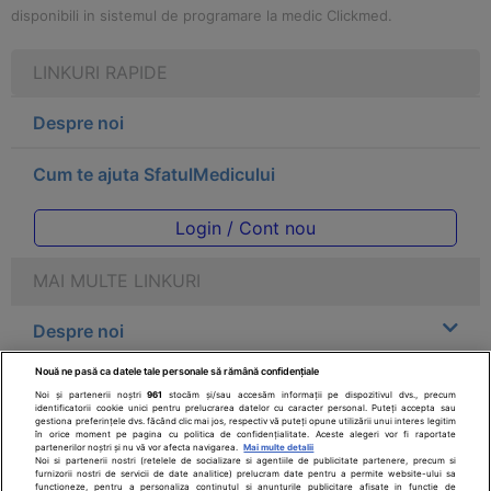
disponibili in sistemul de programare la medic Clickmed.
LINKURI RAPIDE
Despre noi
Cum te ajuta SfatulMedicului
Login / Cont nou
MAI MULTE LINKURI
Despre noi
Nouă ne pasă ca datele tale personale să rămână confidențiale
Legal
Noi și partenerii noștri
961
stocăm și/sau accesăm informații pe dispozitivul dvs., precum
identificatorii cookie unici pentru prelucrarea datelor cu caracter personal. Puteți accepta sau
gestiona preferințele dvs. făcând clic mai jos, respectiv vă puteți opune utilizării unui interes legitim
Drepturile consumatorului
în orice moment pe pagina cu politica de confidențialitate. Aceste alegeri vor fi raportate
partenerilor noștri și nu vă vor afecta navigarea.
Mai multe detalii
Noi si partenerii nostri (retelele de socializare si agentiile de publicitate partenere, precum si
furnizorii nostri de servicii de date analitice) prelucram date pentru a permite website-ului sa
Parteneri
functioneze, pentru a personaliza continutul si anunturile publicitare afisate in functie de