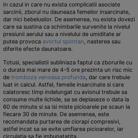
In cazul in care nu exista complicatii asociate
sarcinii, zborul nu dauneaza femeilor insarcinate,
dar nici bebelusilor. De asemenea, nu exista dovezi
care sa sustina ca schimbarile survenite la nivelul
presiunii aerului sau a nivelului de umiditate ar
putea provoca
avortul spontan
, nasterea sau
diferite efecte daunatoare.
Totusi, specialistii subliniaza faptul ca zborurile cu
o durata mai mare de 4-5 ore prezinta un risc mic
de
tromboza venoasa profunda
, dar care trebuie
luat in calcul. Astfel, femeile insarcinate si care
calatoresc timp indelungat cu avionul trebuie sa
consume multe lichide, sa se deplaseze o data la
60 de minute si sa isi miste picioarele pe scaun la
fiecare 30 de minute. De asemenea, este
recomandata purtarea de ciorapi compresivi,
astfel incat sa se evite umflarea picioarelor, iar
circulatia sa fie imbunatatita.