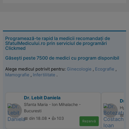
Programează-te rapid la medicii recomandați de
SfatulMedicului.ro prin serviciul de programări
Clickmed
Găsești peste 7500 de medici cu program disponibil
Alege medicul potrivit pentru:
Ginecologie
,
Ecografie
,
Mamografie
,
Infertilitate
.
Dr. Lebit Daniela
Dr.
Sfanta Maria - Ion Mihalache -
Hype
Bucuresti
📅 di
📅 din 18.08 • 👍 103
Rezervă