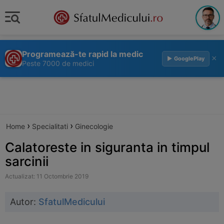
Programează-te rapid la medic
×
▶ GooglePlay
Peste 7000 de medici
›
›
Home
Specialitati
Ginecologie
Calatoreste in siguranta in timpul
sarcinii
Actualizat: 11 Octombrie 2019
Autor:
SfatulMedicului