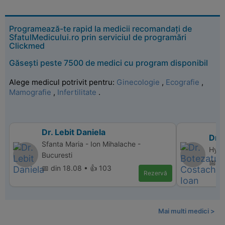
Programează-te rapid la medicii recomandați de
SfatulMedicului.ro prin serviciul de programări
Clickmed
Găsești peste 7500 de medici cu program disponibil
Alege medicul potrivit pentru:
Ginecologie
,
Ecografie
,
Mamografie
,
Infertilitate
.
Dr. Lebit Daniela
Dr.
Sfanta Maria - Ion Mihalache -
Hype
Bucuresti
📅 di
📅 din 18.08 • 👍 103
Rezervă
Mai multi medici >