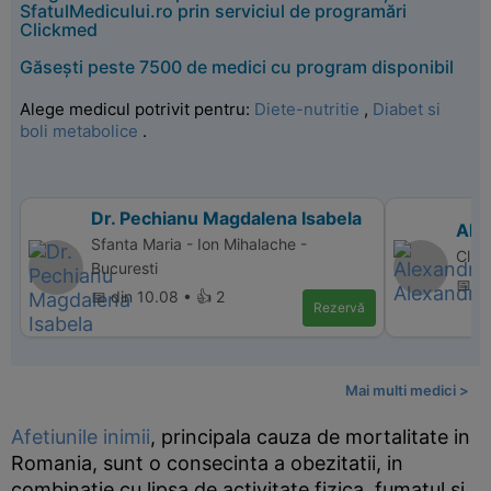
SfatulMedicului.ro prin serviciul de programări
Clickmed
Găsești peste 7500 de medici cu program disponibil
Alege medicul potrivit pentru:
Diete-nutritie
,
Diabet si
boli metabolice
.
Dr. Pechianu Magdalena Isabela
Ale
Sfanta Maria - Ion Mihalache -
Clini
Bucuresti
📅 di
📅 din 10.08 • 👍 2
Rezervă
Mai multi medici >
Afetiunile inimii
, principala cauza de mortalitate in
Romania, sunt o consecinta a obezitatii, in
combinatie cu lipsa de activitate fizica, fumatul si