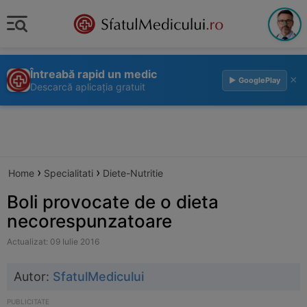
Întreabă rapid un medic
×
▶ GooglePlay
Descarcă aplicația gratuit
›
›
Home
Specialitati
Diete-Nutritie
Boli provocate de o dieta
necorespunzatoare
Actualizat: 09 Iulie 2016
Autor:
SfatulMedicului