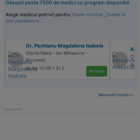
Găsești peste 7500 de medici cu program disponibil
Alege medicul potrivit pentru:
Diete-nutritie
,
Diabet si
boli metabolice
.
Dr. Pechianu Magdalena Isabela
Ale
Sfanta Maria - Ion Mihalache -
Clini
Bucuresti
📅 di
📅 din 10.08 • 👍 2
Rezervă
Mai multi medici >