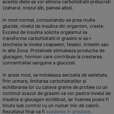
acestei diete se vor elimina carbohidratii prelucrati
(zaharul, orezul alb, painea alba).
In mod normal, consumandu-se prea multe
glucide, nivelul de insulina din organism, creste.
Excesul de insulina solicita orgaismul sa
transforme carbohidratii in grasimi si sa-i
stocheze la nivelul coapselor, feselor, intestin sau
in alte Zona. Proteinele stimuleaza productia de
glucagon, hormon care contribuie la cresterea
concentratiei sanguine a glucozei.
In acest mod, se instaleaza senzatia de satietate.
Prin urmare, limitarea carbohidratilor si
echilibrarea lor cu cateva grame de proteie cu un
continut scazut de grasimi va vor pastra nivelul de
insulina si glucagon echilibrat, iar foamea poate fi
tinuta sub control cu un numar mic de calorii.
Rezultatul final va fi
scaderea in greutate.