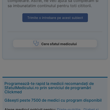
completare. Astfel, ne veti ajuta sa completam si
sa imbunatatim continutul pentru toti cititorii.
Trimite o intrebare pe acest subiect
Cere sfatul medicului
Programează-te rapid la medicii recomandați de
SfatulMedicului.ro prin serviciul de programări
Clickmed
Găsești peste 7500 de medici cu program disponibil
Alege medicul potrivit pentru:
Diete-nutritie
,
Diabet si