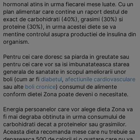
hormonal atins in urma fiecarei mese luate. Cu un
plan alimentar care contine un raport destul de
exact de carbohidrati (40%), grasimi (30%) si
proteine (30%), in urma acestei diete se va
mentine controlul asupra productiei de insulina din
organism.
Pentru cei care doresc sa piarda in greutate sau
pentru cei care vor sa isi imbunatateasca starea
generala de sanatate in scopul ameliorarii unor
boli (cum ar fi
diabetul
,
afectiunile cardiovasculare
sau alte
boli cronice
) consumul de alimente
conform dietei Zona poate deveni o necesitate.
Energia persoanelor care vor alege dieta Zona va
fi mai degraba obtinuta in urma consumului de
carbohidrati decat a proteinelor sau grasimilor.
Aceasta dieta recomanda mese care nu trebuie sa
depaseasca 500 de calorii si o gustare care nu va