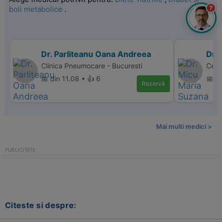
?
boli metabolice
.
Dr. Parliteanu Oana Andreea
Dr.
Clinica Pneumocare - Bucuresti
Cent
📅 din 11.08 • 👍 6
📅 d
Rezervă
Mai multi medici >
Citeste si despre: