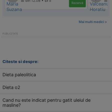
📅 din 12.08 • 👍 5
📅 d
Rezervă
Mai multi medici >
Citeste si despre:
Dieta paleolitica
Dieta o2
Cand nu este indicat pentru gatit uleiul de
masline?