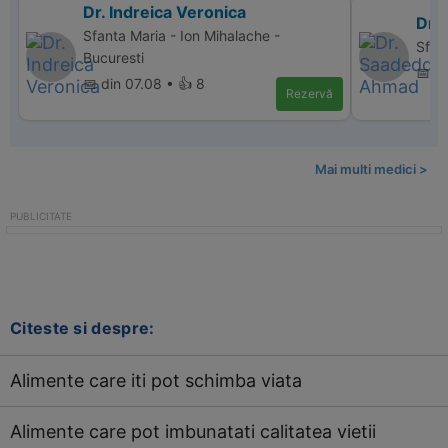
Dr. Indreica Veronica
Dr.
Sfanta Maria - Ion Mihalache -
Sfan
Bucuresti
📅 di
📅 din 07.08 • 👍 8
Rezervă
Mai multi medici >
Citeste si despre:
Alimente care iti pot schimba viata
Alimente care pot imbunatati calitatea vietii