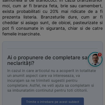
salmonela si de stafilococi. In cazul branzeturilor
moi, cum ar fi branza feta, brie sau camembert,
exista probabilitati cu 20% mai ridicate de a fi
prezenta listeria. Branzeturile dure, cum ar fi
cheddar si asiago sunt, de obicei, pasteurizate si
pot fi consumate in siguranta, chiar si de catre
femeile insarcinate.
?
Ai o propunere de completare sau
neclarități?
In cazul in care articolul nu a acoperit in totalitate
un anumit aspect care va intereseaza, va
incurajam sa ne trimiteti sugestii pentru
completare. Astfel, ne veti ajuta sa completam si
sa imbunatatim continutul pentru toti cititorii.
Trimite o intrebare pe acest subiect