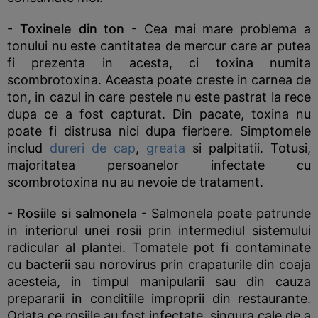
- Toxinele din ton
- Cea mai mare problema a
tonului nu este cantitatea de mercur care ar putea
fi prezenta in acesta, ci toxina numita
scombrotoxina. Aceasta poate creste in carnea de
ton, in cazul in care pestele nu este pastrat la rece
dupa ce a fost capturat. Din pacate, toxina nu
poate fi distrusa nici dupa fierbere. Simptomele
includ
dureri de cap
,
greata
si palpitatii. Totusi,
majoritatea persoanelor infectate cu
scombrotoxina nu au nevoie de tratament.
- Rosiile si salmonela
- Salmonela poate patrunde
in interiorul unei rosii prin intermediul sistemului
radicular al plantei. Tomatele pot fi contaminate
cu bacterii sau norovirus prin crapaturile din coaja
acesteia, in timpul manipularii sau din cauza
prepararii in conditiile improprii din restaurante.
Odata ce rosiile au fost infectate, singura cale de a