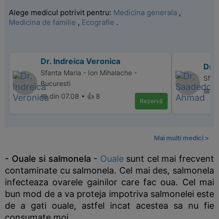
Alege medicul potrivit pentru:
Medicina generala
,
Medicina de familie
,
Ecografie
.
Dr. Indreica Veronica
Dr.
Sfanta Maria - Ion Mihalache -
Sfan
Bucuresti
📅 di
📅 din 07.08 • 👍 8
Rezervă
Mai multi medici >
- Ouale si salmonela
-
Ouale
sunt cel mai frecvent
contaminate cu salmonela. Cel mai des, salmonela
infecteaza ovarele gainilor care fac oua. Cel mai
bun mod de a va proteja impotriva salmonelei este
de a gati ouale, astfel incat acestea sa nu fie
consumate moi.