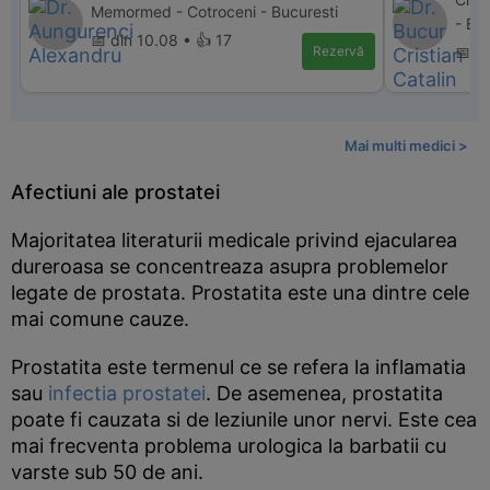
Memormed - Cotroceni - Bucuresti
- Bu
📅 din 10.08 • 👍 17
Rezervă
📅 d
Mai multi medici >
Afectiuni ale prostatei
Majoritatea literaturii medicale privind ejacularea
dureroasa se concentreaza asupra problemelor
legate de prostata. Prostatita este una dintre cele
mai comune cauze.
Prostatita este termenul ce se refera la inflamatia
sau
infectia prostatei
. De asemenea, prostatita
poate fi cauzata si de leziunile unor nervi. Este cea
mai frecventa problema urologica la barbatii cu
varste sub 50 de ani.