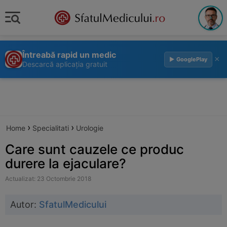
Întreabă rapid un medic
×
▶ GooglePlay
Descarcă aplicația gratuit
›
›
Home
Specialitati
Urologie
Care sunt cauzele ce produc
durere la ejaculare?
Actualizat: 23 Octombrie 2018
Autor:
SfatulMedicului