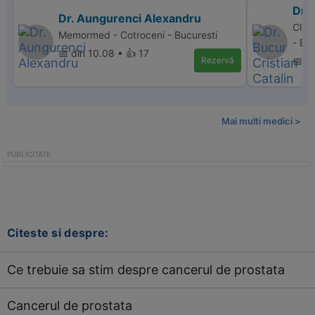
Dr. 
Dr. Aungurenci Alexandru
Clin
Memormed - Cotroceni - Bucuresti
- Bu
📅 din 10.08 • 👍 17
Rezervă
📅 d
Mai multi medici >
Citeste si despre:
Ce trebuie sa stim despre cancerul de prostata
Cancerul de prostata