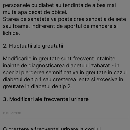
persoanele cu diabet au tendinta de a bea mai
multa apa decat de obicei.
Starea de sanatate va poate crea senzatia de sete
sau foame, indiferent de aportul de mancare si
lichide.
2. Fluctuatii ale greutatii
Modificarile in greutate sunt frecvent intalnite
inainte de diagnosticarea diabetului zaharat - in
special pierderea semnificativa in greutate in cazul
diabetul de tip 1 sau cresterea lenta si excesiva in
greutate in diabetul de tip 2.
3. Modificari ale frecventei urinare
O crestere a frecventei urinare la copilul