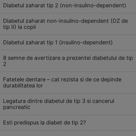
Diabetul zaharat tip 2 (non-insulino-dependent)
Diabetul zaharat non-insulino-dependent (DZ de
tip II) la copii
Diabetul zaharat tip 1 (insulino-dependent)
8 semne de avertizare a prezentei diabetului de tip
2
Fatetele dentare – cat rezista si de ce depinde
durabilitatea lor
Legatura dintre diabetul de tip 3 si cancerul
pancreatic
Esti predispus la diabet de tip 2?