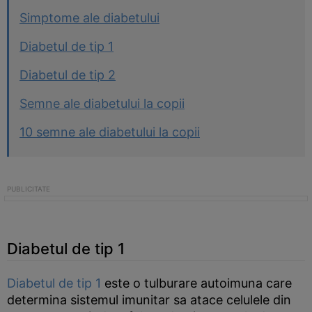
Simptome ale diabetului
Diabetul de tip 1
Diabetul de tip 2
Semne ale diabetului la copii
10 semne ale diabetului la copii
Diabetul de tip 1
Diabetul de tip 1
este o tulburare autoimuna care
determina sistemul imunitar sa atace celulele din