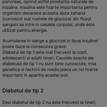
pancreas, oprind astfel productia naturala de
insulina. Insulina este foarte importanta pentru
organism deoarece aceasta ajuta zaharul
(cunoscut sub numele de glucoza) din fluxul
sanguin sa intre in celulele corpului, unde este
utilizat pentru energie.
Acumularea in sange a glucozei in lipsa insulinei
poate duce la consecinte grave.
Diabetul de tip 1 este mai frecvent la copii,
adolescenti si adulti tineri. Cauzele exacte ale
diabetului de tip 1 nu sunt bine cunoscute, insa
genetica si factorii de mediu joaca un rol foarte
important in aparitia acestei boli.
Diabetul de tip 2
Desi diabetul de tip 2 nu este frecvent la tineri,