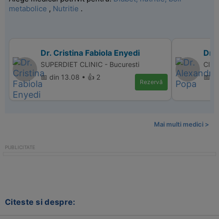
metabolice
,
Nutritie
.
Dr. Cristina Fabiola Enyedi
Dr.
SUPERDIET CLINIC - Bucuresti
Clin
📅 din 13.08 • 👍 2
📅 d
Rezervă
Mai multi medici >
Citeste si despre: