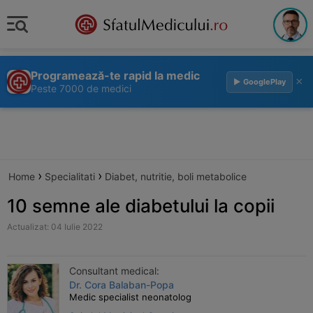
Programează-te rapid la medic
×
▶ GooglePlay
Peste 7000 de medici
›
›
Home
Specialitati
Diabet, nutritie, boli metabolice
10 semne ale diabetului la copii
Actualizat: 04 Iulie 2022
Consultant medical:
Dr. Cora Balaban-Popa
Medic specialist neonatolog