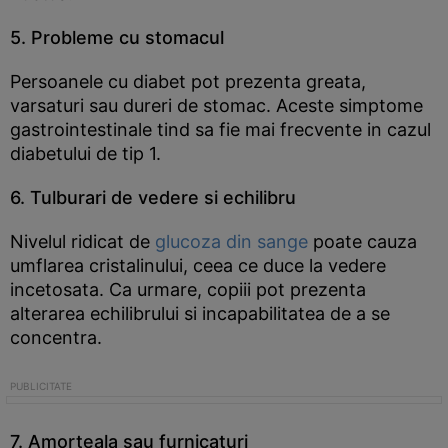
5. Probleme cu stomacul
Persoanele cu diabet pot prezenta greata,
varsaturi sau dureri de stomac. Aceste simptome
gastrointestinale tind sa fie mai frecvente in cazul
diabetului de tip 1.
6. Tulburari de vedere si echilibru
Nivelul ridicat de
glucoza din sange
poate cauza
umflarea cristalinului, ceea ce duce la vedere
incetosata. Ca urmare, copiii pot prezenta
alterarea echilibrului si incapabilitatea de a se
concentra.
7. Amorteala sau furnicaturi