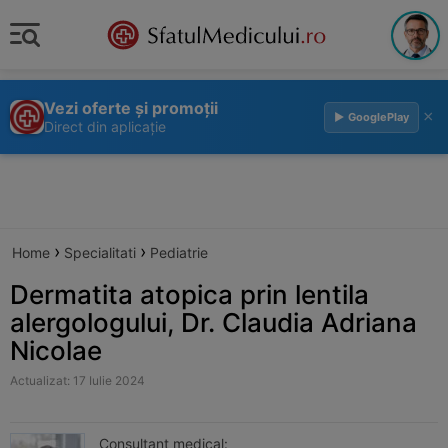
Vezi oferte și promoții
×
▶ GooglePlay
Direct din aplicație
›
›
Home
Specialitati
Pediatrie
Dermatita atopica prin lentila
alergologului, Dr. Claudia Adriana
Nicolae
Actualizat: 17 Iulie 2024
Consultant medical: