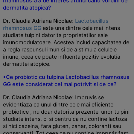
rhamnosus GG de interes atunci cand vorbim de
dermatita atopica?
Dr. Claudia Adriana Nicolae:
Lactobacillus
rhamnosus GG
este una dintre cele mai intens
studiate tulpini datorita proprietatilor sale
imunomodulatoare. Acestea includ capacitatea de
a regla raspunsul imun si de a stimula celulele
imune, ceea ce poate influenta pozitiv evolutia
dermatitei atopice.
•Ce probiotic cu tulpina Lactobacillus rhamnosus
GG este considerat cel mai potrivit si de ce?
Dr. Claudia Adriana Nicolae:
Impruvis se
evidentiaza ca unul dintre cele mai eficiente
probiotice , nu doar datorita prezentei unor tulpini
studiate intens, ci si pentru ca nu contine lactoza
si nici cazeina, fara gluten, zahar, coloranti sau
conservanti. Tot ceea ce nu contine Impruvis fast