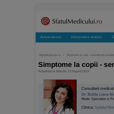
Autoevaluare
Interpretare analize
S
SfatulMedicului.ro
›
Simptome la copii - semnificatii posibile
Simptome la copii - sem
Actualizat la data de: 23 August 2024
Consultant medical
Dr. Butila Liana M
Medic Specialist in Pe
Clinica:
Spitalul Mu