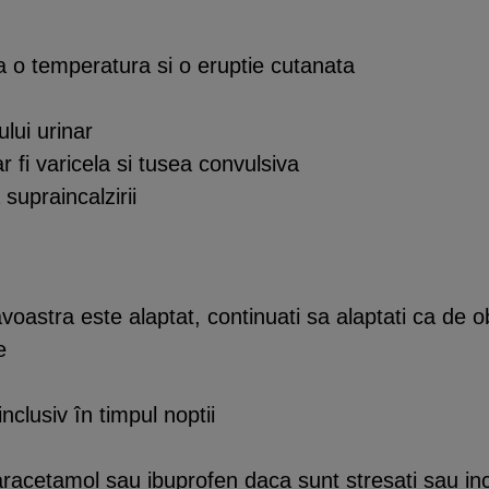
a o temperatura si o eruptie cutanata
tului urinar
r fi varicela si tusea convulsiva
supraincalzirii
oastra este alaptat, continuati sa alaptati ca de o
e
inclusiv în timpul noptii
aracetamol sau ibuprofen daca sunt stresati sau in