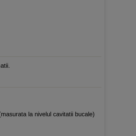
tii.
asurata la nivelul cavitatii bucale)