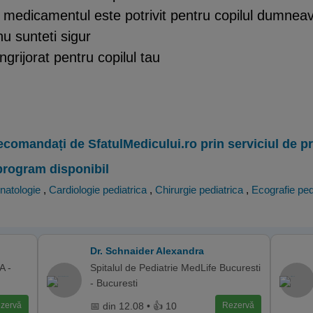
 medicamentul este potrivit pentru copilul dumneav
u sunteti sigur
ngrijorat pentru copilul tau
ecomandați de SfatulMedicului.ro prin serviciul de 
program disponibil
natologie
,
Cardiologie pediatrica
,
Chirurgie pediatrica
,
Ecografie ped
Dr. Schnaider Alexandra
A -
Spitalul de Pediatrie MedLife Bucuresti
- Bucuresti
📅 din 12.08 • 👍 10
zervă
Rezervă