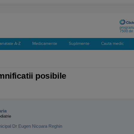
programa
7500 de 
anatate A-Z
Medicamente
Suplimente
Cauta medic
nificatii posibile
:
aria
diatrie
nicipal Dr Eugen Nicoara Reghin