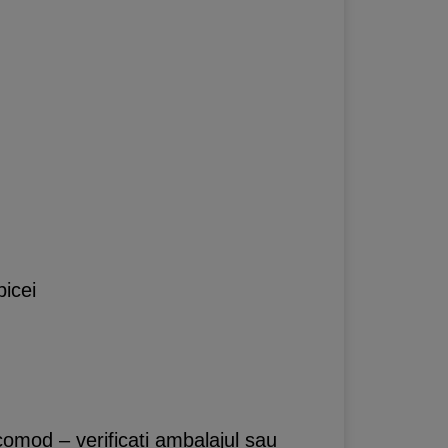
bicei
comod – verificati ambalajul sau