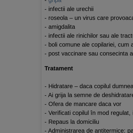
-
gripa
- infectii ale urechii
- roseola – un virus care provoac
- amigdalita
- infectii ale rinichilor sau ale trac
- boli comune ale copilariei, cum a
- post vaccinare sau consecinta a 
Tratament
- Hidratare – daca copilul dumneav
- Ai grija la semne de deshidratar
- Ofera de mancare daca vor
- Verificati copilul în mod regulat, 
- Repaus la domiciliu
- Administrarea de antitermice: p