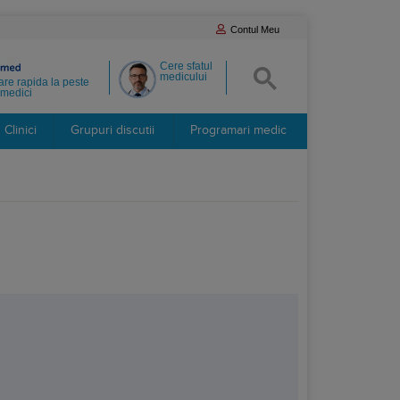
Contul Meu
Cere sfatul
medicului
re rapida la peste
medici
Clinici
Grupuri discutii
Programari medic