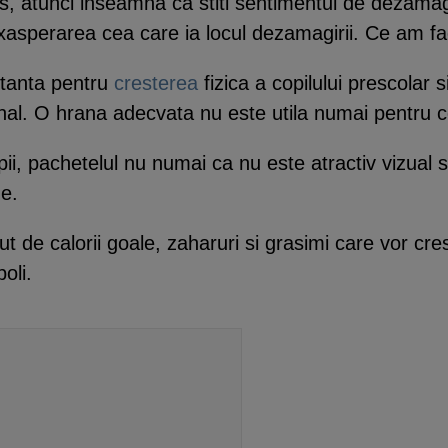
ns, atunci inseamna ca stiti sentimentul de dezamag
 exasperarea cea care ia locul dezamagirii. Ce am f
tanta pentru
cresterea
fizica a copilului prescolar 
onal. O hrana adecvata nu este utila numai pentru co
pii, pachetelul nu numai ca nu este atractiv vizual 
e.
 de calorii goale, zaharuri si grasimi care vor cres
boli.