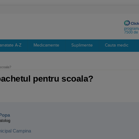
programa
7500 de 
anatate A-Z
Medicamente
Suplimente
Cauta medic
 scoala?
pachetul pentru scoala?
:
-Popa
atolog
nicipal Campina