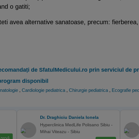
nd o gatiti;
teti avea alternative sanatoase, precum: fierberea,
ecomandați de SfatulMedicului.ro prin serviciul de 
program disponibil
natologie
,
Cardiologie pediatrica
,
Chirurgie pediatrica
,
Ecografie ped
Dr. Draghiciu Daniela Ionela
Hyperclinica MedLife Polisano Sibiu -
Mihai Viteazu - Sibiu
zervă