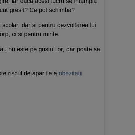
ire, iar daca acest lucru se intampla
acut gresit? Ce pot schimba?
si scolar, dar si pentru dezvoltarea lui
rp, ci si pentru minte.
sau nu este pe gustul lor, dar poate sa
te riscul de aparitie a
obezitatii