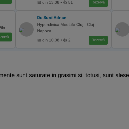
📅 din 13.08 • 👍 51
Rezervă
Dr. Surd Adrian
Hyperclinica MedLife Cluj - Cluj-
ila
Napoca
zervă
📅 din 10.08 • 👍 2
Rezervă
ente sunt saturate in grasimi si, totusi, sunt alese 