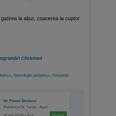
 gatirea la abur, coacerea la cuptor
programări Clickmed
iatrica
,
Neurologie pediatrica
,
Ortopedie
Dr. Florea Sinziana
Policlinica Dr. Turcin - Arad
📅 din 10.08 • 👍 6
Rezervă