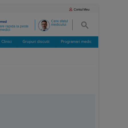
Contul Meu
Cere sfatul
medicului
re rapida la peste
medici
Clinici
Grupuri discutii
Programari medic