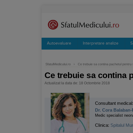
Autoevaluare
Interpretare analize
S
SfatulMedicului.ro
›
Ce trebuie sa contina pachetul pentru
Ce trebuie sa contina 
Actualizat la data de: 18 Octombrie 2018
Consultant medical
Dr. Cora Balaban
Medic specialist neon
Clinica:
Spitalul Mu