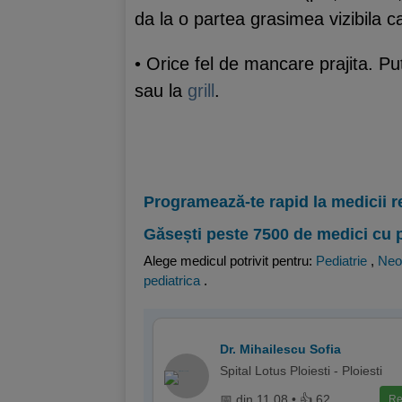
da la o partea grasimea vizibila ca
• Orice fel de mancare prajita. Pu
sau la
grill
.
Programează-te rapid la medicii r
Găsești peste 7500 de medici cu 
Alege medicul potrivit pentru:
Pediatrie
,
Neo
pediatrica
.
Dr. Mihailescu Sofia
Spital Lotus Ploiesti - Ploiesti
📅 din 11.08 • 👍 62
Re