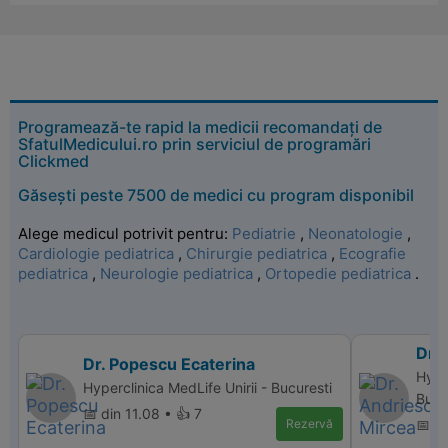
Programează-te rapid la medicii recomandați de
SfatulMedicului.ro prin serviciul de programări
Clickmed
Găsești peste 7500 de medici cu program disponibil
Alege medicul potrivit pentru:
Pediatrie
,
Neonatologie
,
Cardiologie pediatrica
,
Chirurgie pediatrica
,
Ecografie
pediatrica
,
Neurologie pediatrica
,
Ortopedie pediatrica
.
Dr.
Dr. Popescu Ecaterina
Hype
Hyperclinica MedLife Unirii - Bucuresti
Bucu
📅 din 11.08 • 👍 7
Rezervă
📅 d