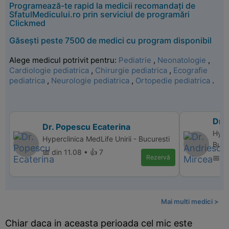
Programează-te rapid la medicii recomandați de
SfatulMedicului.ro prin serviciul de programări
Clickmed
Găsești peste 7500 de medici cu program disponibil
Alege medicul potrivit pentru:
Pediatrie
,
Neonatologie
,
Cardiologie pediatrica
,
Chirurgie pediatrica
,
Ecografie
pediatrica
,
Neurologie pediatrica
,
Ortopedie pediatrica
.
Dr.
Dr. Popescu Ecaterina
Hype
Hyperclinica MedLife Unirii - Bucuresti
Bucu
📅 din 11.08 • 👍 7
Rezervă
📅 d
Mai multi medici >
Chiar daca in aceasta perioada cel mic este