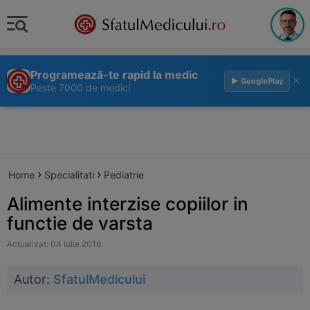
Programează-te rapid la medic
×
▶ GooglePlay
Peste 7000 de medici
›
›
Home
Specialitati
Pediatrie
Alimente interzise copiilor in
functie de varsta
Actualizat: 04 Iulie 2018
Autor:
SfatulMedicului