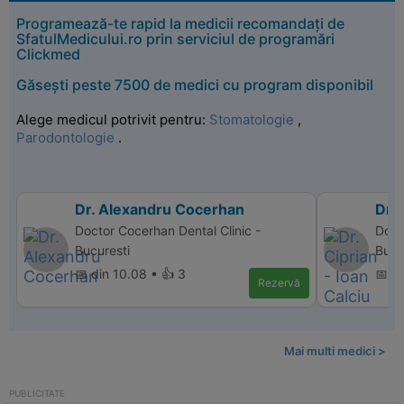
Programează-te rapid la medicii recomandați de
SfatulMedicului.ro prin serviciul de programări
Clickmed
Găsești peste 7500 de medici cu program disponibil
Alege medicul potrivit pentru:
Stomatologie
,
Parodontologie
.
Dr. Alexandru Cocerhan
Dr. 
Doctor Cocerhan Dental Clinic -
Doct
Bucuresti
Bucu
📅 din 10.08 • 👍 3
📅 d
Rezervă
Mai multi medici >