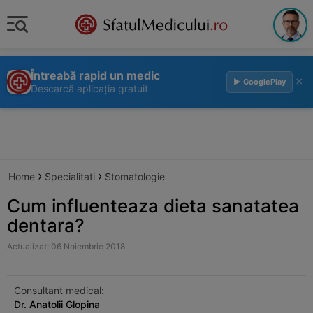
Întreabă rapid un medic
×
▶ GooglePlay
Descarcă aplicația gratuit
›
›
Home
Specialitati
Stomatologie
Cum influenteaza dieta sanatatea
dentara?
Actualizat: 06 Noiembrie 2018
Consultant medical:
Dr. Anatolii Glopina