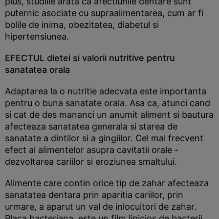
plus, studiile arata ca afectiunile dentare sunt
puternic asociate cu supraalimentarea, cum ar fi
bolile de inima, obezitatea, diabetul si
hipertensiunea.
EFECTUL dietei si valorii nutritive pentru
sanatatea orala
Adaptarea la o nutritie adecvata este importanta
pentru o buna sanatate orala. Asa ca, atunci cand
si cat de des mananci un anumit aliment si bautura
afecteaza sanatatea generala si starea de
sanatate a dintilor si a gingiilor. Cel mai frecvent
efect al alimentelor asupra cavitatii orale -
dezvoltarea cariilor si eroziunea smaltului.
Alimente care contin orice tip de zahar afecteaza
sanatatea dentara prin aparitia cariilor, prin
urmare, a aparut un val de inlocuitori de zahar.
Placa bacteriana, este un film lipicios de bacterii