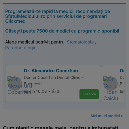
Programează-te rapid la medicii recomandați de
SfatulMedicului.ro prin serviciul de programări
Clickmed
Găsești peste 7500 de medici cu program disponibil
Alege medicul potrivit pentru:
Stomatologie
,
Parodontologie
.
Dr. Alexandru Cocerhan
Dr. 
Doctor Cocerhan Dental Clinic -
Doct
Bucuresti
Bucu
📅 din 10.08 • 👍 3
📅 d
Rezervă
Mai multi medici >
Cum planific mesele mele, pentru a imbunatati