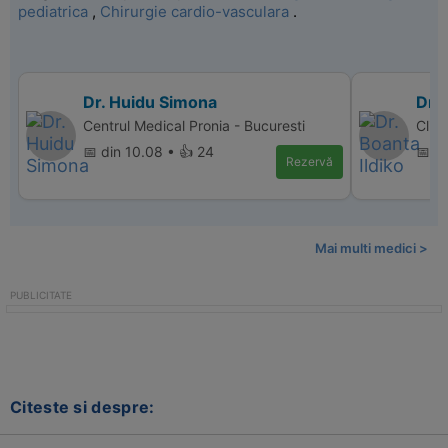
pediatrica
,
Chirurgie cardio-vasculara
.
Dr. Huidu Simona
Dr. 
Centrul Medical Pronia - Bucuresti
Clin
📅 din 10.08 • 👍 24
📅 di
Rezervă
Mai multi medici >
Citeste si despre: