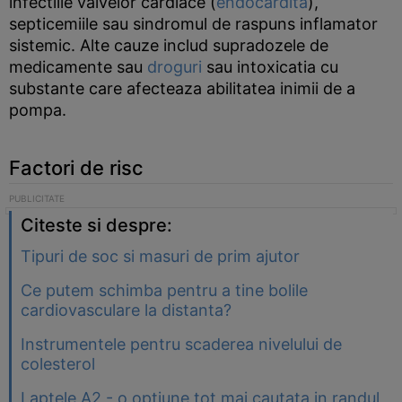
infectiile valvelor cardiace (
endocardita
),
septicemiile sau sindromul de raspuns inflamator
sistemic. Alte cauze includ supradozele de
medicamente sau
droguri
sau intoxicatia cu
substante care afecteaza abilitatea inimii de a
pompa.
Factori de risc
Citeste si despre:
Tipuri de soc si masuri de prim ajutor
Ce putem schimba pentru a tine bolile
cardiovasculare la distanta?
Instrumentele pentru scaderea nivelului de
colesterol
Laptele A2 - o optiune tot mai cautata in randul