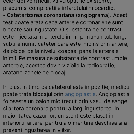
celor doi ventriculi, valvulopatiile existente,
precum si complicatiile infarctului miocardic.
-
Cateterizarea coronariana (angiograma).
Acest
test poate arata daca arterele coronariene sunt
blocate sau ingustate. O substanta de contrast
este injectata in arterele inimii printr-un tub lung,
subtire numit cateter care este impins prin artera,
de obicei de la nivelul coapsei pana la arterele
inimii. Pe masura ce substanta de contrast umple
arterele, acestea devin vizibile la radiografie,
aratand zonele de blocaj.
In plus, in timp ce cateterul este in pozitie, medicul
poate trata blocajul prin
angioplastie
. Angioplastia
foloseste un balon mic trecut prin vasul de sange
si artera coronara pentru a largi ingustarea. In
majoritatea cazurilor, un stent este plasat in
interiorul arterei pentru a o mentine deschisa si a
preveni ingustarea in viitor.