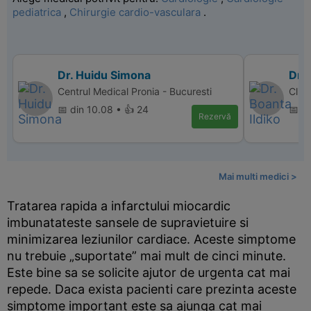
pediatrica
,
Chirurgie cardio-vasculara
.
Dr. Huidu Simona
Dr. 
Centrul Medical Pronia - Bucuresti
Clin
📅 din 10.08 • 👍 24
📅 di
Rezervă
Mai multi medici >
Tratarea rapida a infarctului miocardic
imbunatateste sansele de supravietuire si
minimizarea leziunilor cardiace. Aceste simptome
nu trebuie „suportate” mai mult de cinci minute.
Este bine sa se solicite ajutor de urgenta cat mai
repede. Daca exista pacienti care prezinta aceste
simptome important este sa ajunga cat mai