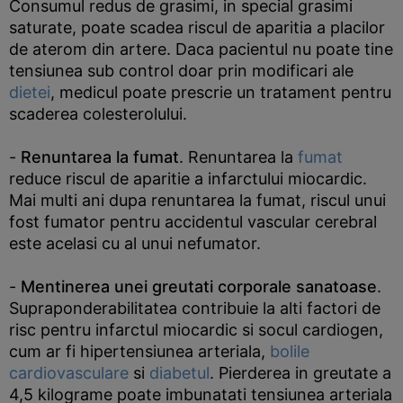
Consumul redus de grasimi, in special grasimi
saturate, poate scadea riscul de aparitia a placilor
de aterom din artere. Daca pacientul nu poate tine
tensiunea sub control doar prin modificari ale
dietei
, medicul poate prescrie un tratament pentru
scaderea colesterolului.
-
Renuntarea la fumat
. Renuntarea la
fumat
reduce riscul de aparitie a infarctului miocardic.
Mai multi ani dupa renuntarea la fumat, riscul unui
fost fumator pentru accidentul vascular cerebral
este acelasi cu al unui nefumator.
-
Mentinerea unei greutati corporale sanatoase
.
Supraponderabilitatea contribuie la alti factori de
risc pentru infarctul miocardic si socul cardiogen,
cum ar fi hipertensiunea arteriala,
bolile
cardiovasculare
si
diabetul
. Pierderea in greutate a
4,5 kilograme poate imbunatati tensiunea arteriala