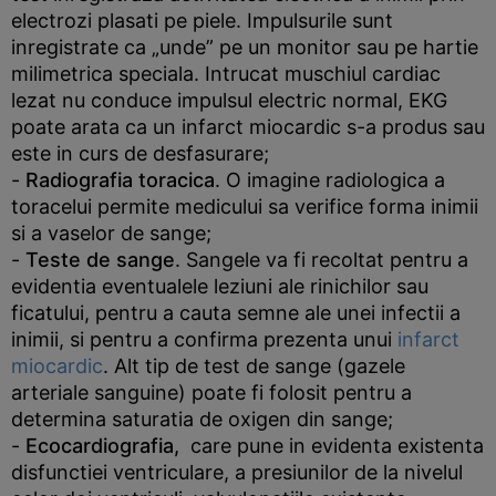
electrozi plasati pe piele. Impulsurile sunt
inregistrate ca „unde” pe un monitor sau pe hartie
milimetrica speciala. Intrucat muschiul cardiac
lezat nu conduce impulsul electric normal, EKG
poate arata ca un infarct miocardic s-a produs sau
este in curs de desfasurare;
-
Radiografia toracica
. O imagine radiologica a
toracelui permite medicului sa verifice forma inimii
si a vaselor de sange;
-
Teste de sange
. Sangele va fi recoltat pentru a
evidentia eventualele leziuni ale rinichilor sau
ficatului, pentru a cauta semne ale unei infectii a
inimii, si pentru a confirma prezenta unui
infarct
miocardic
. Alt tip de test de sange (gazele
arteriale sanguine) poate fi folosit pentru a
determina saturatia de oxigen din sange;
-
Ecocardiografia,
care pune in evidenta existenta
disfunctiei ventriculare, a presiunilor de la nivelul