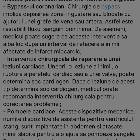
-
Bypass-ul coronarian
. Chirurgia de
bypass
implica depasirea zonei ingustare sau blocate cu
ajutorul unei grefe de vena sau artera. Astfel este
restabilit fluxul sanguin prin inima. De asemeni,
medicul poate sugera ca aceasta interventie sa
aiba loc dupa un interval de refacere a inimii
afectate de infarct miocardic;
-
Interventia chirurgicala de reparare a unei
leziuni cardiace
. Uneori, o leziune a inimii, o
ruptura a peretelui cardiac sau a unei valve, poate
determina soc cardiogen. Daca o leziune de acest
tip determina soc cardiogen, medicul poate
recomanda interventia chirurgicala pentru
corectarea problemei;
-
Pompele cardiace
. Aceste dispozitive mecanice,
numite dispozitive de asistenta pentru ventriculul
stang, sunt implantate in abdomen si atasate
inimii slabite pentru a o ajuta sa pompeze sangele.