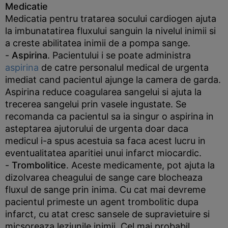
Medicatie
Medicatia pentru tratarea socului cardiogen ajuta
la imbunatatirea fluxului sanguin la nivelul inimii si
a creste abilitatea inimii de a pompa sange.
-
Aspirina
. Pacientului i se poate administra
aspirina
de catre personalul medical de urgenta
imediat cand pacientul ajunge la camera de garda.
Aspirina reduce coagularea sangelui si ajuta la
trecerea sangelui prin vasele ingustate. Se
recomanda ca pacientul sa ia singur o aspirina in
asteptarea ajutorului de urgenta doar daca
medicul i-a spus acestuia sa faca acest lucru in
eventualitatea aparitiei unui infarct miocardic.
-
Trombolitice
. Aceste medicamente, pot ajuta la
dizolvarea cheagului de sange care blocheaza
fluxul de sange prin inima. Cu cat mai devreme
pacientul primeste un agent trombolitic dupa
infarct, cu atat cresc sansele de supravietuire si
micsoreaza leziunile inimii. Cel mai probabil