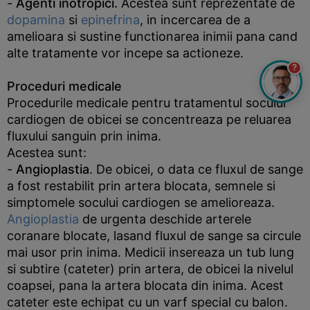
-
Agenti inotropici.
Acestea sunt reprezentate de
dopamina
si
epinefrina
, in incercarea de a
amelioara si sustine functionarea inimii pana cand
alte tratamente vor incepe sa actioneze.
?
Proceduri medicale
Procedurile medicale pentru tratamentul socului
cardiogen de obicei se concentreaza pe reluarea
fluxului sanguin prin inima.
Acestea sunt:
-
Angioplastia
. De obicei, o data ce fluxul de sange
a fost restabilit prin artera blocata, semnele si
simptomele socului cardiogen se amelioreaza.
Angioplastia
de urgenta deschide arterele
coranare blocate, lasand fluxul de sange sa circule
mai usor prin inima. Medicii insereaza un tub lung
si subtire (cateter) prin artera, de obicei la nivelul
coapsei, pana la artera blocata din inima. Acest
cateter este echipat cu un varf special cu balon.