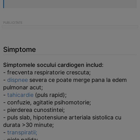
Simptome
Simptomele socului cardiogen includ:
- frecventa respiratorie crescuta;
-
dispnee
severa ce poate merge pana la edem
pulmonar acut;
-
tahicardie
(puls rapid);
- confuzie, agitatie psihomotorie;
- pierderea cunostintei;
- puls slab, hipotensiune arteriala sistolica cu
durata >30 minute;
-
transpiratii;
- piele palida;