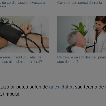
c de cord si accident vascular
Cum se face corect diferenta
ebral
 reduci riscul unui atac de
Ce trebuie sa stiti despre tipuril
d sau al unui atac cerebral?
atac de cord?
cauza ar putea suferi de
anexietatea
sau teama de in
 timpului.