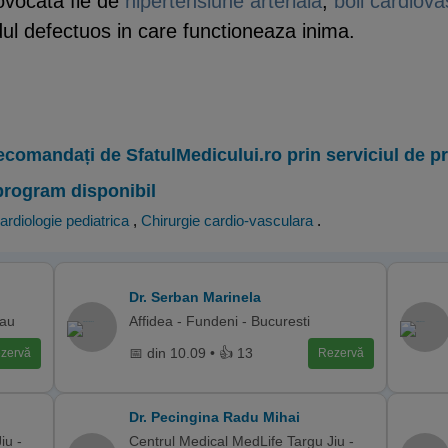
rovocata fie de
hipertensiune arteriala
,
boli cardiova
l defectuos in care functioneaza inima.
ecomandați de SfatulMedicului.ro prin serviciul de 
program disponibil
ardiologie pediatrica
,
Chirurgie cardio-vasculara
.
Dr. Serban Marinela
cau
Affidea - Fundeni - Bucuresti
📅 din 10.09 • 👍 13
zervă
Rezervă
Dr. Pecingina Radu Mihai
iu -
Centrul Medical MedLife Targu Jiu -