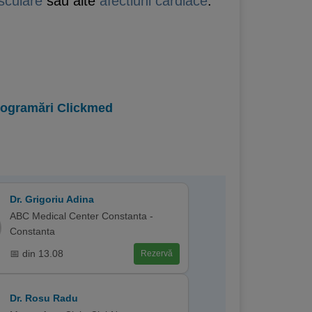
sculare
sau alte
afectiuni cardiace
.
programări Clickmed
Dr. Grigoriu Adina
ABC Medical Center Constanta -
Constanta
📅 din 13.08
Rezervă
Dr. Rosu Radu