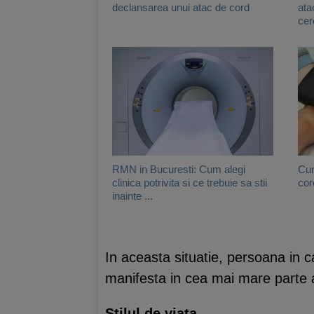
declansarea unui atac de cord
ata
cer
RMN in Bucuresti: Cum alegi
Cum
clinica potrivita si ce trebuie sa stii
cor
inainte ...
In aceasta situatie, persoana in 
manifesta in cea mai mare parte a
Stilul de viata