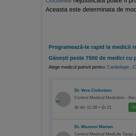
Oboseala
nejustificata poate fi p
Aceasta este determinata de modu
Programează-te rapid la medicii r
Găsești peste 7500 de medici cu 
Alege medicul potrivit pentru:
Cardiologie
,
C
Dr. Vera Ciobotaru
Centrul Medical Mediclinic - Ba
📅 din 11.08 • 👍 21
Re
Dr. Morenci Marian
Centrul Medical MedLife Targu J