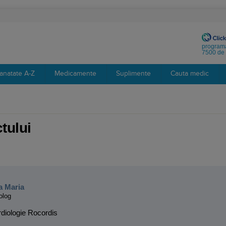
programa
7500 de 
anatate A-Z
Medicamente
Suplimente
Cauta medic
tului
:
a Maria
olog
rdiologie Rocordis