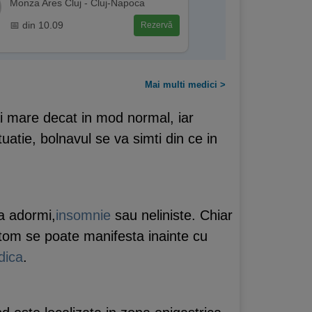
Monza Ares Cluj - Cluj-Napoca
📅 din 10.09
Rezervă
Mai multi medici >
ai mare decat in mod normal, iar
tuatie, bolnavul se va simti din ce in
 a adormi,
insomnie
sau neliniste. Chiar
ptom se poate manifesta inainte cu
dica
.