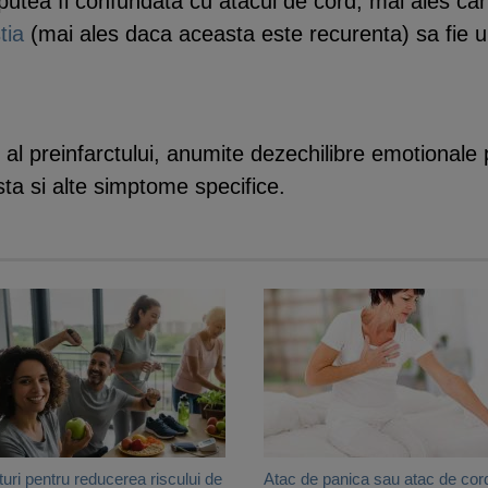
putea fi confundata cu atacul de cord, mai ales can
tia
(mai ales daca aceasta este recurenta) sa fie 
al preinfarctului, anumite dezechilibre emotionale 
sta si alte simptome specifice.
turi pentru reducerea riscului de
Atac de panica sau atac de cor