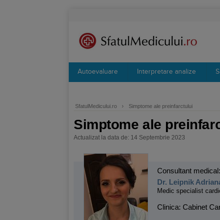
Autoevaluare
Interpretare analize
S
SfatulMedicului.ro
›
Simptome ale preinfarctului
Simptome ale preinfarc
Actualizat la data de: 14 Septembrie 2023
Consultant medical
Dr. Leipnik Adrian
Medic specialist cardi
Clinica: Cabinet Ca