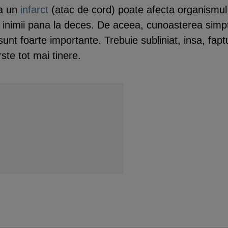
ca un
infarct
(atac de cord) poate afecta organismul
iei inimii pana la deces. De aceea, cunoasterea sim
sunt foarte importante. Trebuie subliniat, insa, fapt
rste tot mai tinere.