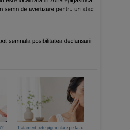
d este localizata in zona epigastrica.
un semn de avertizare pentru un atac
pot semnala posibilitatea declansarii
d?
Tratament pete pigmentare pe fata: