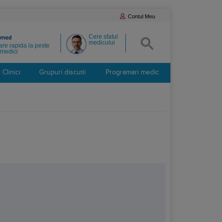
Contul Meu
Cere sfatul
medicului
re rapida la peste
medici
Clinici
Grupuri discutii
Programari medic