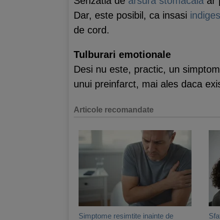
Senzatia de
arsura stomacala
ar 
Dar, este posibil, ca insasi
indiges
de cord.
Tulburari emotionale
Desi nu este, practic, un simptom 
unui preinfarct, mai ales daca exi
Articole recomandate
Simptome resimtite inainte de
Sfa