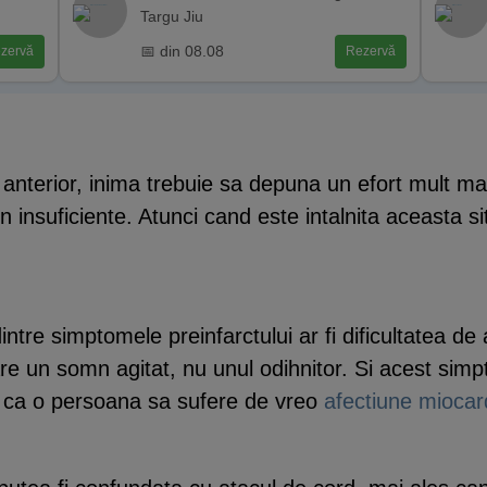
Targu Jiu
📅 din 08.08
zervă
Rezervă
e anterior, inima trebuie sa depuna un efort mult m
n insuficiente. Atunci cand este intalnita aceasta si
intre simptomele preinfarctului ar fi dificultatea de
re un somn agitat, nu unul odihnitor. Si acest sim
e ca o persoana sa sufere de vreo
afectiune miocar