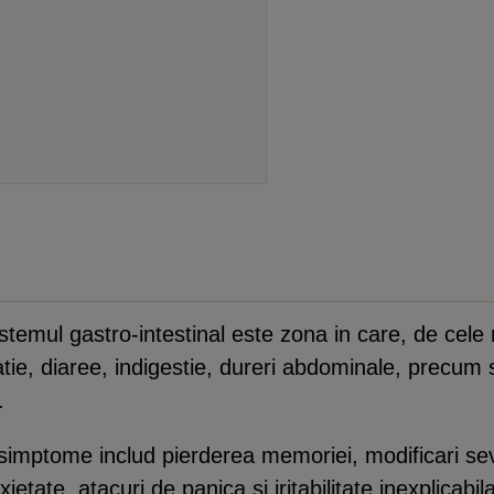
stemul gastro-intestinal este zona in care, de cele
atie, diaree, indigestie, dureri abdominale, precum si
.
imptome includ pierderea memoriei, modificari seve
etate, atacuri de panica si iritabilitate inexplicabila