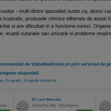
unitar - multi dintre specialisti sustin ca, atunci c
ropicalis, produsele chimice eliberate de acesti fu
tat si are dificultati in a functiona corect. Organi
, eruptii cutanate sau urticarie si probleme respirat
ecomandați de SfatulMedicului.ro prin serviciul de 
program disponibil
na
,
Ecografie
,
Ecografie pediatrica
.
Dr. Laza Manuela
poca
Clinica Pro Vita - Cluj-Napoca