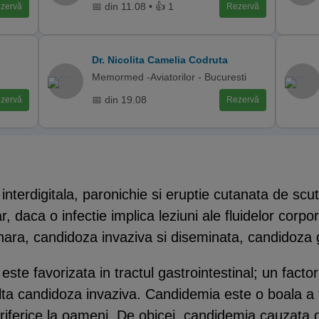
📅 din 11.08 • 👍 1
zervă
Rezervă
Dr. Nicolita Camelia Codruta
Memormed -Aviatorilor - Bucuresti
📅 din 19.08
zervă
Rezervă
interdigitala, paronichie si eruptie cutanata de scu
r, daca o infectie implica leziuni ale fluidelor corpo
ra, candidoza invaziva si diseminata, candidoza ga
este favorizata in tractul gastrointestinal; un fac
lta candidoza invaziva. Candidemia este o boala a 
eriferice la oameni. De obicei, candidemia cauzata 