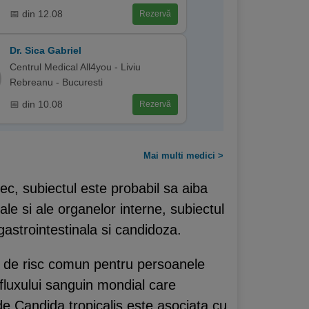
📅 din 12.08
Rezervă
Dr. Sica Gabriel
Centrul Medical All4you - Liviu
Rebreanu - Bucuresti
📅 din 10.08
Rezervă
Mai multi medici >
tec, subiectul este probabil sa aiba
rale si ale organelor interne, subiectul
strointestinala si candidoza.
tor de risc comun pentru persoanele
fluxului sanguin mondial care
de Candida tropicalis este asociata cu