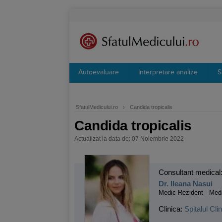
Autoevaluare
Interpretare analize
S
SfatulMedicului.ro
›
Candida tropicalis
Candida tropicalis
Actualizat la data de: 07 Noiembrie 2022
Consultant medical
Dr. Ileana Nasui
Medic Rezident - Medi
Clinica:
Spitalul Cl