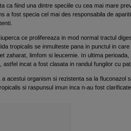
cata ca fiind una dintre speciile cu cea mai mare pr
s a fost specia cel mai des responsabila de apariti
enti.
ciuperca ce prolifereaza in mod normal tractul digest
dida tropicalis se inmulteste pana in punctul in car
t zaharat, limfom si leucemie. In ultima perioada, 
, astfel incat a fost clasata in randul fungilor cu p
 acestui organism si rezistenta sa la fluconazol sun
picalis si raspunsul imun inca n-au fost clarificate