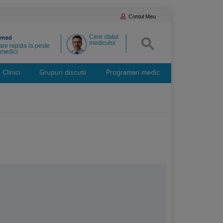
Contul Meu
Cere sfatul
medicului
re rapida la peste
medici
Clinici
Grupuri discutii
Programari medic