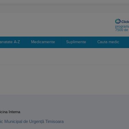
programa
7500 de 
anatate A-Z
Medicamente
Suplimente
Cauta medic
:
cina Interna
inic Municipal de Urgență Timisoara