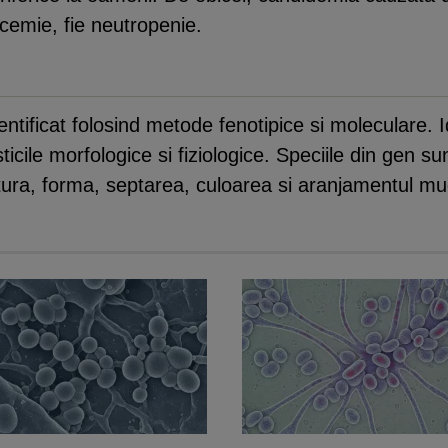
ucemie, fie neutropenie.
ntificat folosind metode fenotipice si moleculare. I
cile morfologice si fiziologice. Speciile din gen s
tura, forma, septarea, culoarea si aranjamentul mugu