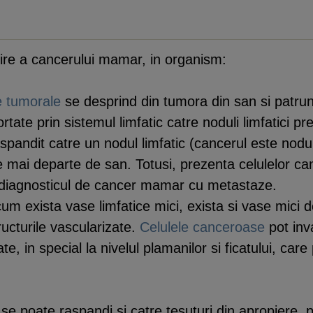
dire a cancerului mamar, in organism:
e tumorale
se desprind din tumora din san si patrund
tate prin sistemul limfatic catre noduli limfatici p
andit catre un nodul limfatic (cancerul este nodul l
de mai departe de san. Totusi, prezenta celulelor can
diagnosticul de cancer mamar cu metastaze.
cum exista vase limfatice mici, exista si vase mici 
ructurile vascularizate.
Celulele canceroase
pot inva
ate, in special la nivelul plamanilor si ficatului, ca
se poate raspandi si catre tesuturi din apropiere, 