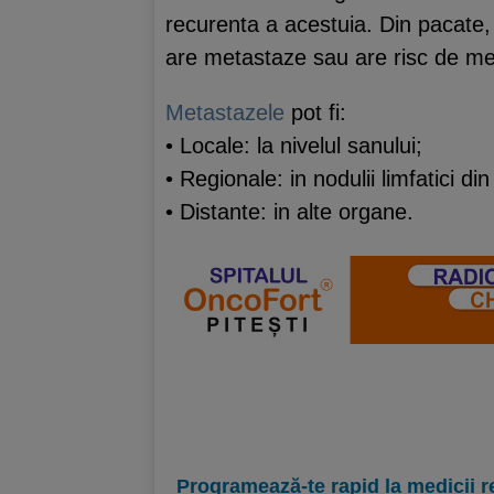
recurenta a acestuia. Din pacate,
are metastaze sau are risc de m
Metastazele
pot fi:
• Locale: la nivelul sanului;
• Regionale: in nodulii limfatici di
• Distante: in alte organe.
Programează-te rapid la medicii r