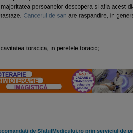
 majoritatea persoanelor descopera si afla acest di
etastaze.
Cancerul de san
are raspandire, in general
n cavitatea toracica, in peretele toracic;
ecomandați de SfatulMedicului.ro prin serviciul de 