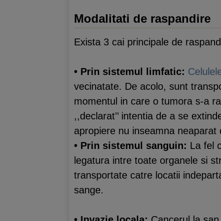
Modalitati de raspandire
Exista 3 cai principale de raspan
• Prin sistemul limfatic:
Celulel
vecinatate. De acolo, sunt transpor
momentul in care o tumora s-a rasp
,,declarat’’ intentia de a se extin
apropiere nu inseamna neaparat 
• Prin sistemul sanguin:
La fel 
legatura intre toate organele si st
transportate catre locatii indepart
sange.
• Invazie locala:
Cancerul la san 