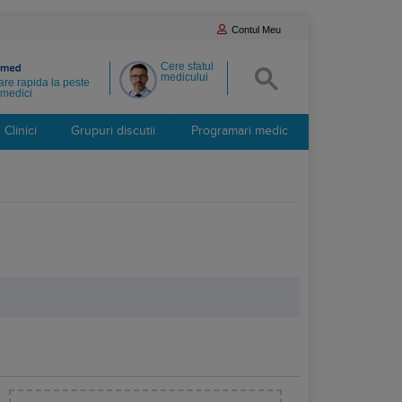
Contul Meu
Cere sfatul
medicului
re rapida la peste
medici
Clinici
Grupuri discutii
Programari medic