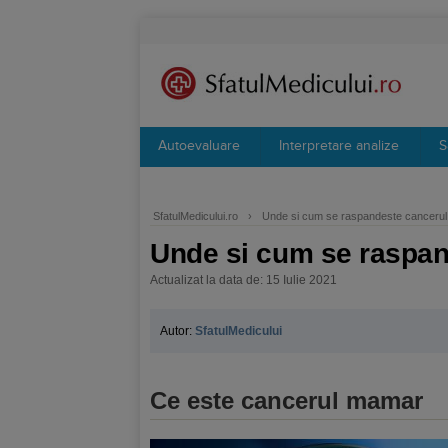
Autoevaluare
Interpretare analize
S
SfatulMedicului.ro
›
Unde si cum se raspandeste canceru
Unde si cum se raspa
Actualizat la data de: 15 Iulie 2021
Autor:
SfatulMedicului
Ce este cancerul mamar