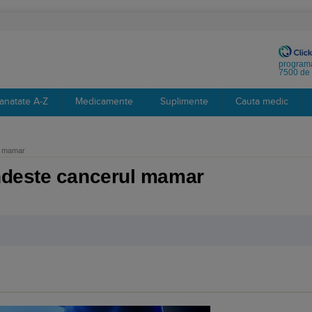
programa
7500 de 
anatate A-Z
Medicamente
Suplimente
Cauta medic
l mamar
ndeste cancerul mamar