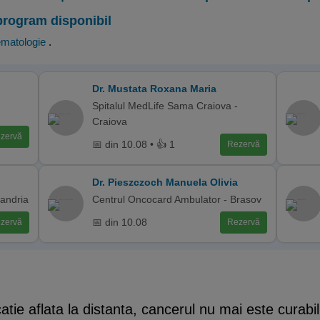
program disponibil
matologie
.
Dr. Mustata Roxana Maria
Spitalul MedLife Sama Craiova -
Craiova
zervă
📅 din 10.08 • 👍 1
Rezervă
Dr. Pieszczoch Manuela Olivia
xandria
Centrul Oncocard Ambulator - Brasov
📅 din 10.08
zervă
Rezervă
tie aflata la distanta, cancerul nu mai este curabil,