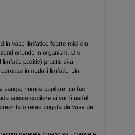
 in vase limfatice foarte mici din
rezenti oriunde in organism. Din
imfatic pozitiv) practic si-a
ceroase in nodulii limfatici din
de sange, numite capilare, ce fac
da aceste capilare si vor fi astfel
re prezinta o retea bogata de vase de
precum peretele toracic sau coastele,