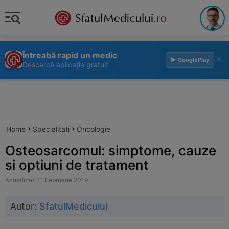
Întreabă rapid un medic
×
▶ GooglePlay
Descarcă aplicația gratuit
›
›
Home
Specialitati
Oncologie
Osteosarcomul: simptome, cauze
si optiuni de tratament
Actualizat: 11 Februarie 2019
Autor:
SfatulMedicului