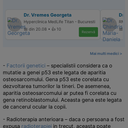
Dr. Vremes Georgeta
Dr. 
Hyperclinica MedLife Titan - Bucuresti
RMN 
📅 din 20.08 • 👍 10
📅 d
Rezervă
Mai multi medici >
-
Factorii genetici
– specialistii considera ca o
mutatie a genei p53 este legata de aparitia
osteosarcomului. Gena p53 este corelata cu
dezvoltarea tumorilor la tineri. De asemenea,
aparitia osteosarcomului ar putea fi corelata cu
gena retinoblastomului. Aceasta gena este legata
de cancerul ocular la copii.
- Radioterapia anterioara – daca o persoana a fost
expusa
radioterapiei
in trecut, aceasta poate