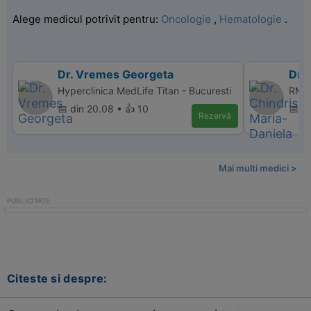
Alege medicul potrivit pentru:
Oncologie
,
Hematologie
.
Dr. Vremes Georgeta
Dr. 
Hyperclinica MedLife Titan - Bucuresti
RMN 
📅 din 20.08 • 👍 10
📅 d
Rezervă
Mai multi medici >
Citeste si despre: