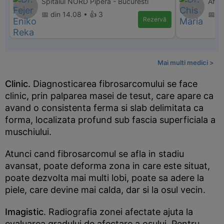
Spitalul NORD Pipera - Bucuresti
Affi
📅 din 14.08 • 👍 3
📅 di
Rezervă
Mai multi medici >
Clinic.
Diagnosticarea fibrosarcomului se face
clinic, prin palparea masei de tesut, care apare ca
avand o consistenta ferma si slab delimitata ca
forma, localizata profund sub fascia superficiala a
muschiului.
Atunci cand fibrosarcomul se afla in stadiu
avansat, poate deforma zona in care este situat,
poate dezvolta mai multi lobi, poate sa adere la
piele, care devine mai calda, dar si la osul vecin.
Imagistic
. Radiografia zonei afectate ajuta la
evaluarea gradului de afectare a osului. Pentru