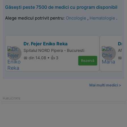
Găsești peste 7500 de medici cu program disponibil
Alege medicul potrivit pentru:
Oncologie
,
Hematologie
.
Dr. Fejer Eniko Reka
Dr. 
Spitalul NORD Pipera - Bucuresti
Affi
📅 din 14.08 • 👍 3
📅 di
Rezervă
Mai multi medici >