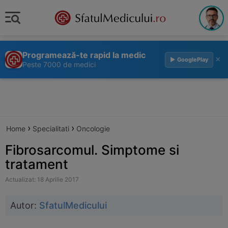
Programează-te rapid la medic
×
▶ GooglePlay
Peste 7000 de medici
›
›
Home
Specialitati
Oncologie
Fibrosarcomul. Simptome si
tratament
Actualizat: 18 Aprilie 2017
Autor:
SfatulMedicului