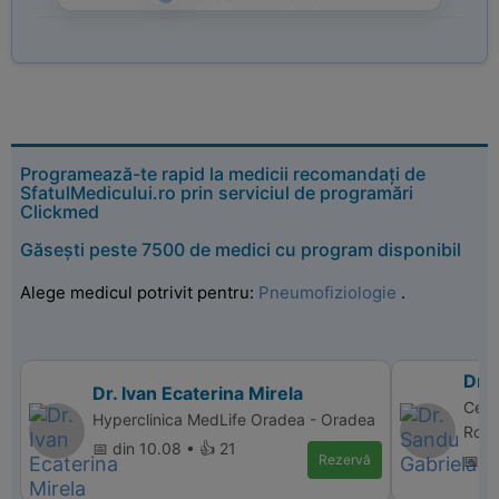
Programează-te rapid la medicii recomandați de
SfatulMedicului.ro prin serviciul de programări
Clickmed
Găsești peste 7500 de medici cu program disponibil
Alege medicul potrivit pentru:
Pneumofiziologie
.
Dr.
Dr. Ivan Ecaterina Mirela
Cent
Hyperclinica MedLife Oradea - Oradea
Rom
📅 din 10.08 • 👍 21
Rezervă
📅 d