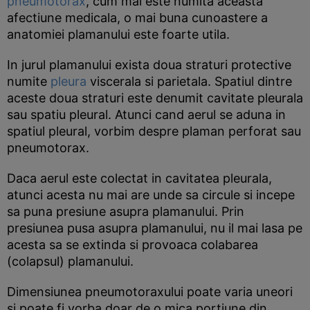
pneumotorax
, cum mai este numita aceasta
afectiune medicala, o mai buna cunoastere a
anatomiei plamanului este foarte utila.
In jurul plamanului exista doua straturi protective
numite
pleura
viscerala si parietala. Spatiul dintre
aceste doua straturi este denumit cavitate pleurala
sau spatiu pleural. Atunci cand aerul se aduna in
spatiul pleural, vorbim despre plaman perforat sau
pneumotorax.
Daca aerul este colectat in cavitatea pleurala,
atunci acesta nu mai are unde sa circule si incepe
sa puna presiune asupra plamanului. Prin
presiunea pusa asupra plamanului, nu il mai lasa pe
acesta sa se extinda si provoaca colabarea
(colapsul) plamanului.
Dimensiunea pneumotoraxului poate varia uneori
si poate fi vorba doar de o mica portiune din