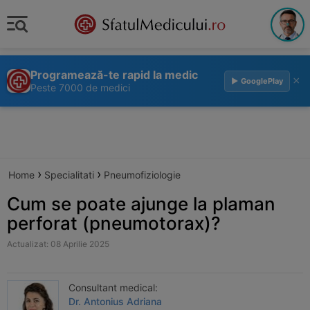
Programează-te rapid la medic
×
▶ GooglePlay
Peste 7000 de medici
›
›
Home
Specialitati
Pneumofiziologie
Cum se poate ajunge la plaman
perforat (pneumotorax)?
Actualizat: 08 Aprilie 2025
Consultant medical:
Dr. Antonius Adriana