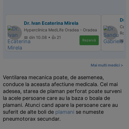
Dr.
Dr. Ivan Ecaterina Mirela
Cent
Hyperclinica MedLife Oradea - Oradea
Rom
📅 din 10.08 • 👍 21
Rezervă
📅 d
Mai multi medici >
Ventilarea mecanica poate, de asemenea,
conduce la aceasta afectiune medicala. Cel mai
adesea, starea de plaman perforat poate surveni
la acele persoane care au la baza o boala de
plamani. Atunci cand apare la persoane care au
suferit de alte boli de
plamani
se numeste
pneumotorax secundar.