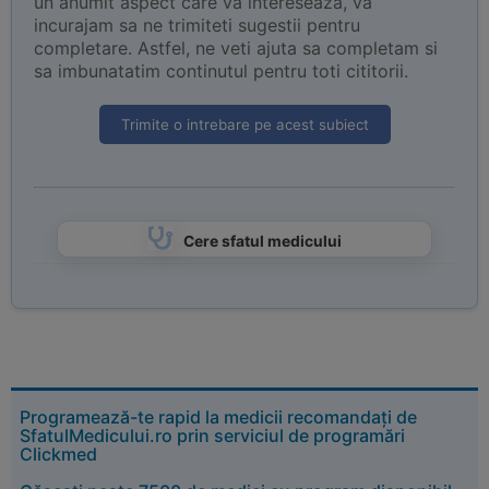
un anumit aspect care va intereseaza, va
incurajam sa ne trimiteti sugestii pentru
completare. Astfel, ne veti ajuta sa completam si
sa imbunatatim continutul pentru toti cititorii.
Trimite o intrebare pe acest subiect
Cere sfatul medicului
Programează-te rapid la medicii recomandați de
SfatulMedicului.ro prin serviciul de programări
Clickmed