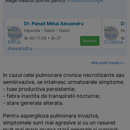
Alege medicul potrivit pentru:
Pneumofiziologie
.
Dr. Panait Mihai Alexandru
Dr. 
Hiperdia - Galati - Galati
Herm
📅 din 11.08 • 👍 37
📅 d
Rezervă
Mai multi medici >
In cazul celei pulmonare cronice necrotizante sau
semiinvazive, se intalnesc urmatoarele simptome:
- tuse productiva persistenta;
- febra insotita de transpiratii nocturne;
- stare generala alterata.
Pentru aspergiloza pulmonara invaziva,
simptomele sunt mai agresive si cu un rasunet
mult mai mare asupra starii generale si cuprind: