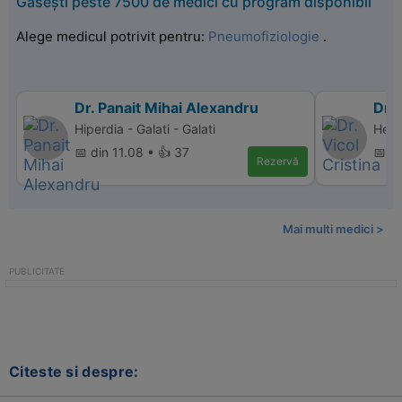
Găsești peste 7500 de medici cu program disponibil
Alege medicul potrivit pentru:
Pneumofiziologie
.
Dr. Panait Mihai Alexandru
Dr. 
Hiperdia - Galati - Galati
Herm
📅 din 11.08 • 👍 37
📅 d
Rezervă
Mai multi medici >
Citeste si despre: