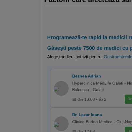
Programează-te rapid la medicii r
Găsești peste 7500 de medici cu 
Alege medicul potrivit pentru:
Gastroenterolo
Beznea Adrian
Hyperclinica MedLife Galati - Ni
Balcescu - Galati
📅 din 10.08 • 👍 2
Re
Dr. Lazar Ioana
Clinica Badea Medica - Cluj-Na
📅 din 12.08
Re