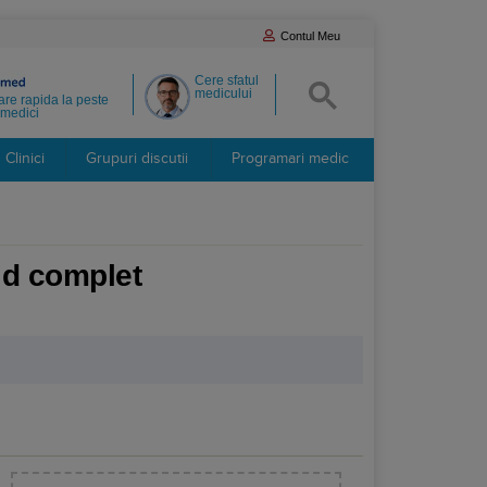
Contul Meu
Cere sfatul
medicului
re rapida la peste
medici
Clinici
Grupuri discutii
Programari medic
hid complet