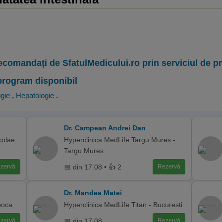
ecomandați de SfatulMedicului.ro prin serviciul de 
program disponibil
gie
,
Hepatologie
.
Dr. Campean Andrei Dan
colae
Hyperclinica MedLife Targu Mures -
Targu Mures
📅 din 17.08 • 👍 2
zervă
Rezervă
Dr. Mandea Matei
poca
Hyperclinica MedLife Titan - Bucuresti
📅 din 17.08
zervă
Rezervă