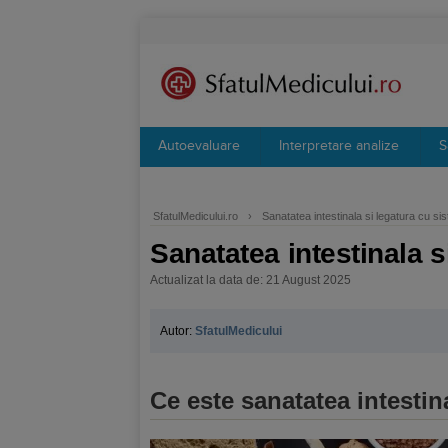
Autoevaluare
Interpretare analize
S
SfatulMedicului.ro
›
Sanatatea intestinala si legatura cu si
Sanatatea intestinala s
Actualizat la data de: 21 August 2025
Autor:
SfatulMedicului
Ce este sanatatea intestin