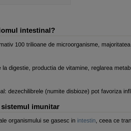
omul intestinal?
imativ 100 trilioane de microorganisme, majoritatea
la digestie, productia de vitamine, reglarea metabo
l: dezechilibrele (numite disbioze) pot favoriza infla
i sistemul imunitar
 ale organismului se gasesc in
intestin
, ceea ce tra