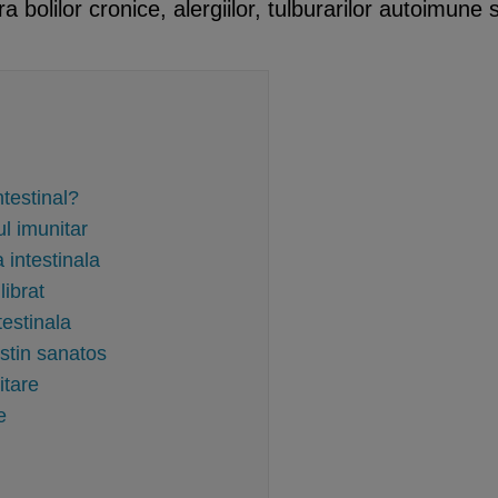
bolilor cronice, alergiilor, tulburarilor autoimune si
testinal?
ul imunitar
 intestinala
librat
testinala
estin sanatos
itare
e