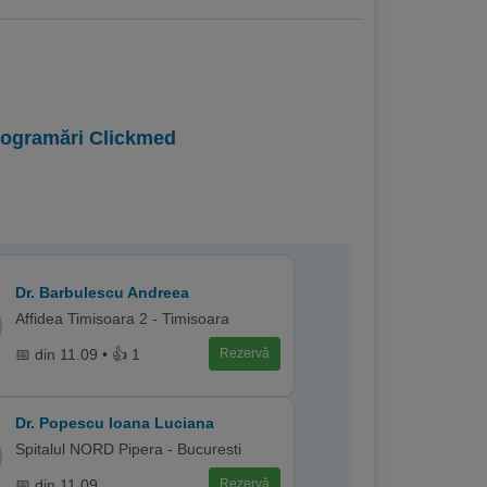
programări Clickmed
Dr. Barbulescu Andreea
Affidea Timisoara 2 - Timisoara
📅 din 11.09 • 👍 1
Rezervă
Dr. Popescu Ioana Luciana
Spitalul NORD Pipera - Bucuresti
📅 din 11.09
Rezervă