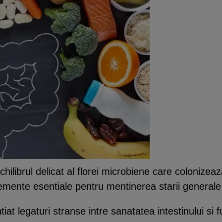
hilibrul delicat al florei microbiene care colonizeaza
 elemente esentiale pentru mentinerea starii general
ntiat legaturi stranse intre sanatatea intestinului si