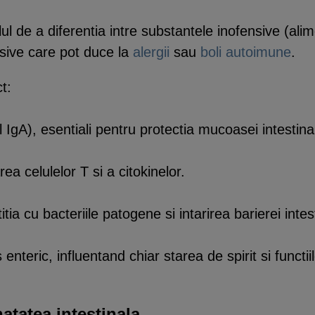
lul de a diferentia intre substantele inofensive (alim
esive care pot duce la
alergii
sau
boli autoimune
.
t:
l IgA), esentiali pentru protectia mucoasei intestina
ea celulelor T si a citokinelor.
itia cu bacteriile patogene si intarirea barierei intes
 enteric, influentand chiar starea de spirit si funct
natatea intestinala