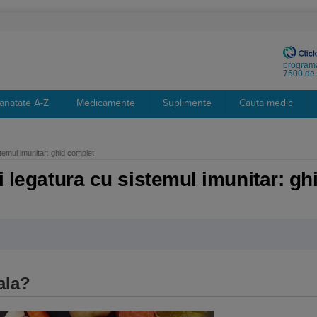
programa
7500 de 
anatate A-Z
Medicamente
Suplimente
Cauta medic
stemul imunitar: ghid complet
i legatura cu sistemul imunitar: g
ala?