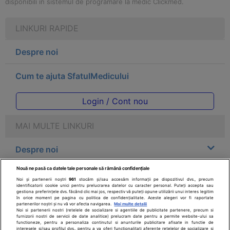
disponibili in sistemul de programare la medic Clickmed.
LINKURI RAPIDE
Despre noi
Cum te ajuta SfatulMedicului
Login / Cont nou
MAI MULTE LINKURI
Despre noi
Nouă ne pasă ca datele tale personale să rămână confidențiale
Legal
Noi și partenerii noștri
961
stocăm și/sau accesăm informații pe dispozitivul dvs., precum
identificatorii cookie unici pentru prelucrarea datelor cu caracter personal. Puteți accepta sau
gestiona preferințele dvs. făcând clic mai jos, respectiv vă puteți opune utilizării unui interes legitim
Drepturile consumatorului
în orice moment pe pagina cu politica de confidențialitate. Aceste alegeri vor fi raportate
partenerilor noștri și nu vă vor afecta navigarea.
Mai multe detalii
Noi si partenerii nostri (retelele de socializare si agentiile de publicitate partenere, precum si
furnizorii nostri de servicii de date analitice) prelucram date pentru a permite website-ului sa
Parteneri
functioneze, pentru a personaliza continutul si anunturile publicitare afisate in functie de
interesele si/sau profilul dvs., pentru a va oferi functionalitati aferente retelelor de socializare si