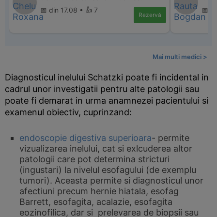
📅 din 17.08 • 👍 7
📅 d
Rezervă
Mai multi medici >
Diagnosticul inelului Schatzki poate fi incidental in
cadrul unor investigatii pentru alte patologii sau
poate fi demarat in urma anamnezei pacientului si
examenul obiectiv, cuprinzand:
endoscopie digestiva superioara
- permite
vizualizarea inelului, cat si exlcuderea altor
patologii care pot determina stricturi
(ingustari) la nivelul esofagului (de exemplu
tumori). Aceasta permite si diagnosticul unor
afectiuni precum hernie hiatala, esofag
Barrett, esofagita, acalazie, esofagita
eozinofilica, dar si prelevarea de biopsii sau