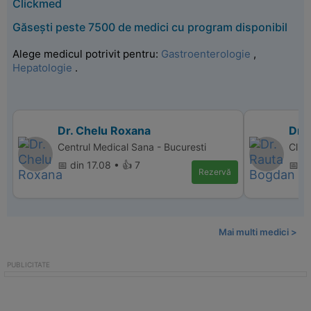
Clickmed
Găsești peste 7500 de medici cu program disponibil
Alege medicul potrivit pentru:
Gastroenterologie
,
Hepatologie
.
Dr. Chelu Roxana
Dr.
Centrul Medical Sana - Bucuresti
Clin
📅 din 17.08 • 👍 7
📅 d
Rezervă
Mai multi medici >