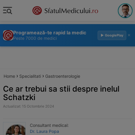
Programează-te rapid la medic
×
▶ GooglePlay
Peste 7000 de medici
›
›
Home
Specialitati
Gastroenterologie
Ce ar trebui sa stii despre inelul
Schatzki
Actualizat: 15 Octombrie 2024
Consultant medical:
Dr. Laura Popa