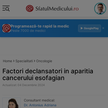
Programează-te rapid la medic
×
▶ GooglePlay
Peste 7000 de medici
›
›
Home
Specialitati
Oncologie
Factori declansatori in aparitia
cancerului esofagian
Actualizat: 04 Decembrie 2024
Consultant medical:
Dr. Antonius Adriana