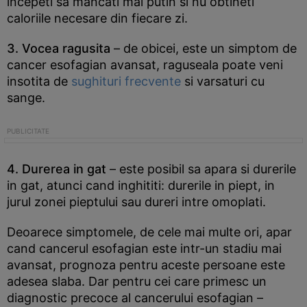
incepeti sa mancati mai putin si nu obtineti
caloriile necesare din fiecare zi.
3. Vocea ragusita
– de obicei, este un simptom de
cancer esofagian avansat, raguseala poate veni
insotita de
sughituri frecvente
si varsaturi cu
sange.
4. Durerea in gat
– este posibil sa apara si durerile
in gat, atunci cand inghititi: durerile in piept, in
jurul zonei pieptului sau dureri intre omoplati.
Deoarece simptomele, de cele mai multe ori, apar
cand cancerul esofagian este intr-un stadiu mai
avansat, prognoza pentru aceste persoane este
adesea slaba. Dar pentru cei care primesc un
diagnostic precoce al cancerului esofagian –