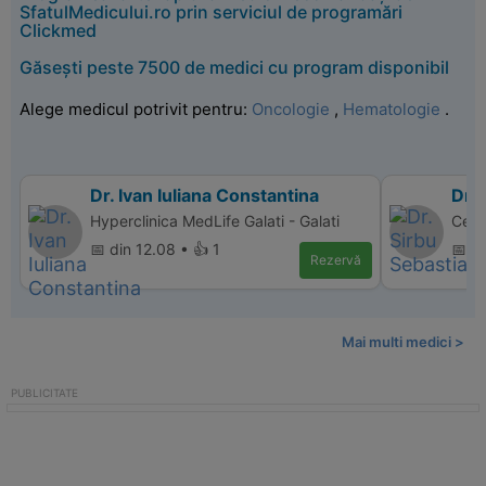
SfatulMedicului.ro prin serviciul de programări
Clickmed
Găsești peste 7500 de medici cu program disponibil
Alege medicul potrivit pentru:
Oncologie
,
Hematologie
.
Dr. Ivan Iuliana Constantina
Dr. 
Hyperclinica MedLife Galati - Galati
Cent
📅 din 12.08 • 👍 1
📅 di
Rezervă
Mai multi medici >