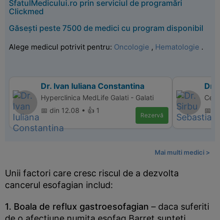
SfatulMedicului.ro prin serviciul de programări
Clickmed
Găsești peste 7500 de medici cu program disponibil
Alege medicul potrivit pentru:
Oncologie
,
Hematologie
.
Dr. Ivan Iuliana Constantina
Dr. 
Hyperclinica MedLife Galati - Galati
Cent
📅 din 12.08 • 👍 1
📅 di
Rezervă
Mai multi medici >
Unii factori care cresc riscul de a dezvolta
cancerul esofagian includ:
1. Boala de reflux gastroesofagian
– daca suferiti
de o afectiune numita esofag Barret sunteti