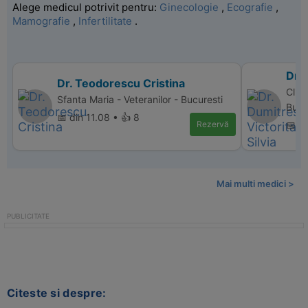
Alege medicul potrivit pentru:
Ginecologie
,
Ecografie
,
Mamografie
,
Infertilitate
.
Dr. 
Dr. Teodorescu Cristina
Clini
Sfanta Maria - Veteranilor - Bucuresti
Bucu
📅 din 11.08 • 👍 8
Rezervă
📅 d
Mai multi medici >
Citeste si despre: