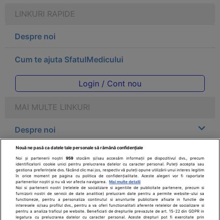
LINKURI RAPIDE
Despre noi
Cum te ajuta SfatulMedicului
Login / Cont nou
MAI MULTE LINKURI
Despre noi
Nouă ne pasă ca datele tale personale să rămână confidențiale
Legal
Noi și partenerii noștri
959
stocăm și/sau accesăm informații pe dispozitivul dvs., precum
identificatorii cookie unici pentru prelucrarea datelor cu caracter personal. Puteți accepta sau
gestiona preferințele dvs. făcând clic mai jos, respectiv vă puteți opune utilizării unui interes legitim
Drepturile consumatorului
în orice moment pe pagina cu politica de confidențialitate. Aceste alegeri vor fi raportate
partenerilor noștri și nu vă vor afecta navigarea.
Mai multe detalii
Noi si partenerii nostri (retelele de socializare si agentiile de publicitate partenere, precum si
furnizorii nostri de servicii de date analitice) prelucram date pentru a permite website-ului sa
Parteneri
functioneze, pentru a personaliza continutul si anunturile publicitare afisate in functie de
interesele si/sau profilul dvs., pentru a va oferi functionalitati aferente retelelor de socializare si
pentru a analiza traficul pe website. Beneficiati de drepturile prevazute de art. 15-22 din GDPR in
legatura cu prelucrarea datelor cu caracter personal. Aceste drepturi pot fi exercitate prin