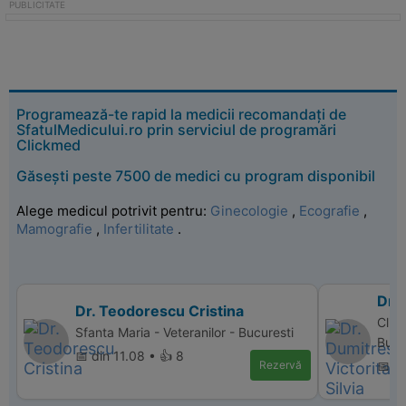
Programează-te rapid la medicii recomandați de
SfatulMedicului.ro prin serviciul de programări
Clickmed
Găsești peste 7500 de medici cu program disponibil
Alege medicul potrivit pentru:
Ginecologie
,
Ecografie
,
Mamografie
,
Infertilitate
.
Dr. 
Dr. Teodorescu Cristina
Clini
Sfanta Maria - Veteranilor - Bucuresti
Bucu
📅 din 11.08 • 👍 8
Rezervă
📅 d