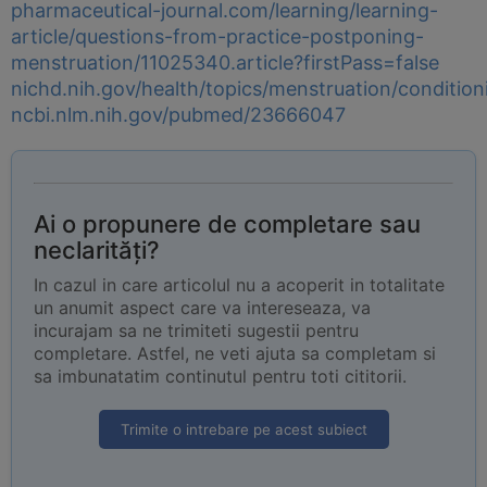
pharmaceutical-journal.com/learning/learning-
article/questions-from-practice-postponing-
menstruation/11025340.article?firstPass=false
nichd.nih.gov/health/topics/menstruation/condition
ncbi.nlm.nih.gov/pubmed/23666047
Ai o propunere de completare sau
neclarități?
In cazul in care articolul nu a acoperit in totalitate
un anumit aspect care va intereseaza, va
incurajam sa ne trimiteti sugestii pentru
completare. Astfel, ne veti ajuta sa completam si
sa imbunatatim continutul pentru toti cititorii.
Trimite o intrebare pe acest subiect