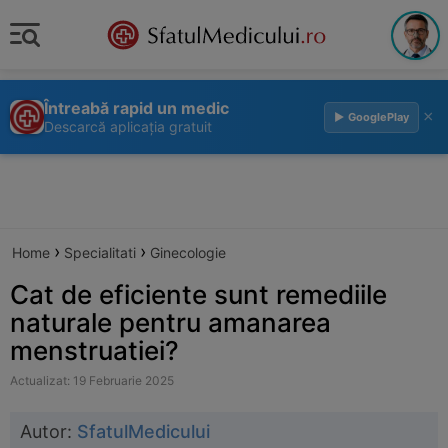
Întreabă rapid un medic
×
▶ GooglePlay
Descarcă aplicația gratuit
›
›
Home
Specialitati
Ginecologie
Cat de eficiente sunt remediile
naturale pentru amanarea
menstruatiei?
Actualizat: 19 Februarie 2025
Autor:
SfatulMedicului