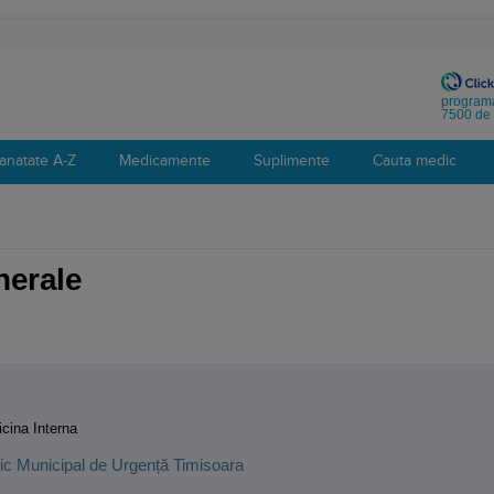
programa
7500 de 
anatate A-Z
Medicamente
Suplimente
Cauta medic
enerale
:
cina Interna
inic Municipal de Urgență Timisoara