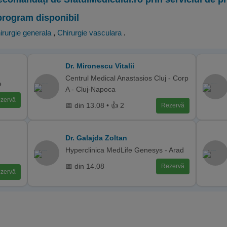
program disponibil
irurgie generala
,
Chirurgie vasculara
.
Dr. Mironescu Vitalii
Centrul Medical Anastasios Cluj - Corp
e
A - Cluj-Napoca
zervă
📅 din 13.08 • 👍 2
Rezervă
Dr. Galajda Zoltan
Hyperclinica MedLife Genesys - Arad
📅 din 14.08
Rezervă
zervă