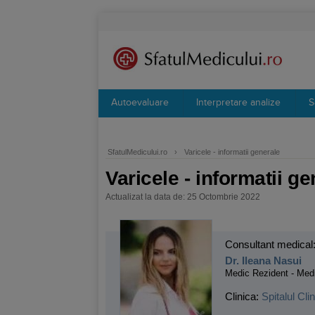
Autoevaluare
Interpretare analize
S
SfatulMedicului.ro
›
Varicele - informatii generale
Varicele - informatii g
Actualizat la data de: 25 Octombrie 2022
Consultant medical
Dr. Ileana Nasui
Medic Rezident - Medi
Clinica:
Spitalul Cl