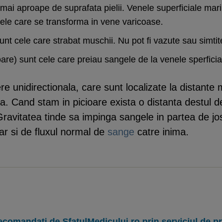
 mai aproape de suprafata pielii. Venele superficiale mari
 cele care se transforma in vene varicoase.
unt cele care strabat muschii. Nu pot fi vazute sau simtit
re) sunt cele care preiau sangele de la venele sperficial
e unidirectionala, care sunt localizate la distante m
ita. Cand stam in picioare exista o distanta destul
 Gravitatea tinde sa impinga sangele in partea de jos
ar si de fluxul normal de
sange
catre inima.
ecomandați de SfatulMedicului.ro prin serviciul de 