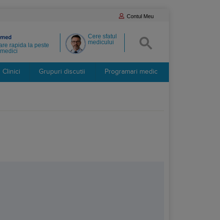
Contul Meu
Cere sfatul
medicului
re rapida la peste
medici
Clinici
Grupuri discutii
Programari medic