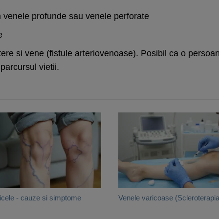
n venele profunde sau venele perforate
e
ere si vene (fistule arteriovenoase). Posibil ca o pers
parcursul vietii.
icele - cauze si simptome
Venele varicoase (Scleroterapia