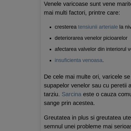
Venele varicoase sunt vene marite
mai multi factori, printre care:
cresterea
tensiunii arteriale
la ni
deteriorarea venelor picioarelor
afectarea valvelor din interiorul 
insuficienta venoasa
.
De cele mai multe ori, varicele se
supapelor venelor sau cu peretii a
tarziu.
Sarcina
este o cauza comuna
sange prin acestea.
Greutatea in plus si greutatea ute
semnul unei probleme mai serioas