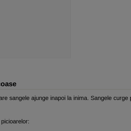
coase
re sangele ajunge inapoi la inima. Sangele curge pr
 picioarelor: