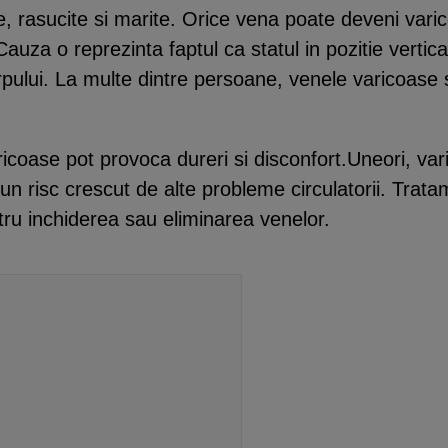
e, rasucite si marite. Orice vena poate deveni varic
.Cauza o reprezinta faptul ca statul in pozitie verti
orpului. La multe dintre persoane, venele varicoase
ricoase pot provoca dureri si disconfort.Uneori, va
un risc crescut de alte probleme circulatorii. Trat
ntru inchiderea sau eliminarea venelor.