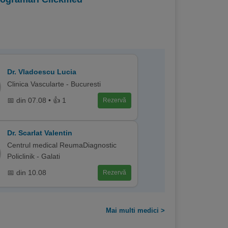
Dr. Vladoescu Lucia
Clinica Vascularte - Bucuresti
📅 din 07.08 • 👍 1
Rezervă
Dr. Scarlat Valentin
Centrul medical ReumaDiagnostic
Policlinik - Galati
📅 din 10.08
Rezervă
Mai multi medici >