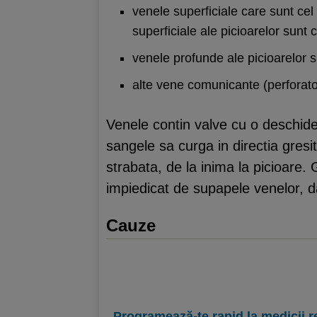
venele superficiale care sunt cel
superficiale ale picioarelor sunt
venele profunde ale picioarelor s
alte vene comunicante (perforatoa
Venele contin valve cu o deschider
sangele sa curga in directia gres
strabata, de la inima la picioare.
impiedicat de supapele venelor, d
Cauze
Programează-te rapid la medicii r